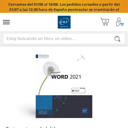
Cerramos del 01/08 al 16/08. Los pedidos cursados a partir del
31/07 a las 12.00 hora de España peninsular se tramitarán el
17/08/2026.
