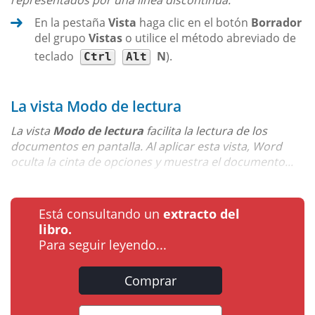
En la pestaña
Vista
haga clic en el botón
Borrador
del grupo
Vistas
o utilice el método abreviado de
teclado
N
).
Ctrl
Alt
La vista Modo de lectura
La vista
Modo de lectura
facilita la lectura de los
documentos en pantalla. Al aplicar esta vista, Word
oculta la cinta de opciones y muestra el documento...
Está consultando un
extracto del
libro.
Para seguir leyendo...
Comprar