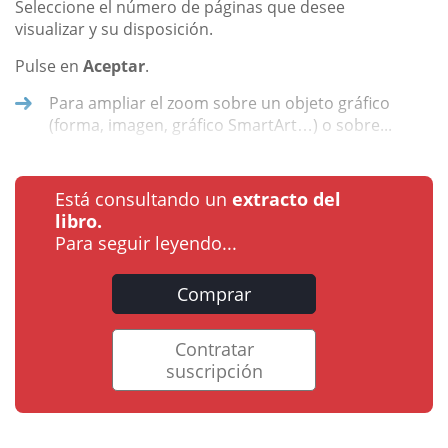
Seleccione el número de páginas que desee
visualizar y su disposición.
Pulse en
Aceptar
.
Para ampliar el zoom sobre un objeto gráfico
(forma, imagen, gráfico SmartArt…) o sobre...
Está consultando un
extracto del
libro.
Para seguir leyendo...
Comprar
Contratar
suscripción