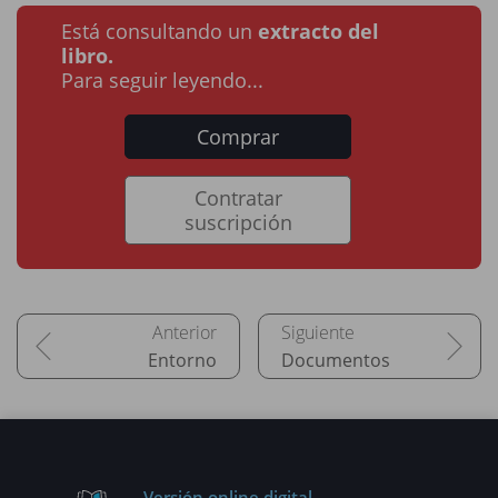
Está consultando un
extracto del
libro.
Para seguir leyendo...
Comprar
Contratar
suscripción
Entorno
Documentos
Versión online digital