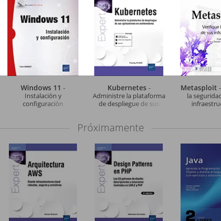
Windows 11
Kubernetes
Metasploit
-
-
Instalación y
Administre la plataforma
la segurida
configuración
de despliegue de sus
infraestru
aplicaciones en
contenedores
Próximamente