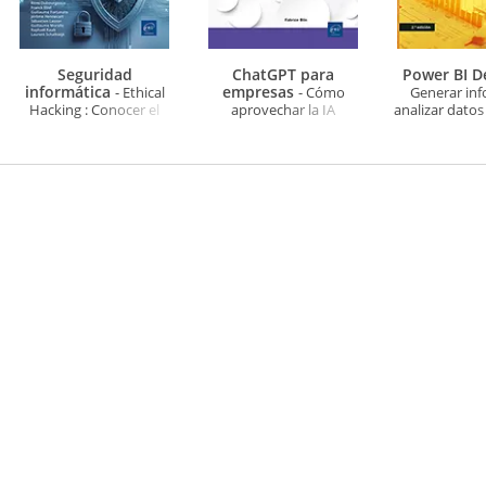
Seguridad
ChatGPT para
Power BI 
informática
empresas
- Ethical
- Cómo
Generar inf
Hacking : Conocer el
aprovechar la IA
analizar datos 
ataque para una mejor
generativa en el día a día
día (2ª ed
defensa (6ª edición)