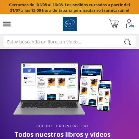
Cerramos del 01/08 al 16/08. Los pedidos cursados a partir del
31/07 a las 12.00 hora de España peninsular se tramitarán el
17/08/2026.

BIBLIOTECA ONLINE ENI
Todos nuestros libros y vídeos