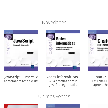
Novedades
JavaScript
Redes informáticas
ChatGPT
- Desarrolle
-
empresa
eficazmente (2ª edición)
Guía práctica para la
gestión, seguridad y
aprovechar
supervisión (2ª edición)
generativa en e
Últimas ventas