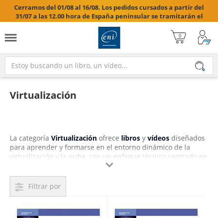
Cerramos del 01/08 al 16/08. Los pedidos cursados a partir del
31/07 a las 12.00 hora de España peninsular se tramitarán el
17/08/2026.

Virtualización
La categoría
Virtualización
ofrece
libros
y
vídeos
diseñados
para aprender y formarse en el entorno dinámico de la
virtualización y la nube, con un enfoque técnico centrado en
las tendencias actuales como VMware vSphere, Azure Active

Directory, OpenStack y la convergencia de la seguridad en
entornos virtuales. La propuesta editorial incluye obras
Filtrar por
como
Virtualización con VMware vSphere 8 Fundamentos
,
publicada en septiembre de 2024, que combina teoría y
práctica para comprender desde los principios de los