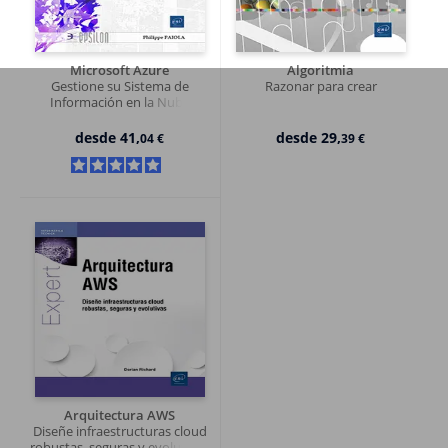
Microsoft Azure
Algoritmia
Gestione su Sistema de
Razonar para crear
Información en la Nube
desde
41,
desde
29,
04 €
39 €
Arquitectura AWS
Diseñe infraestructuras cloud
robustas, seguras y evolutivas