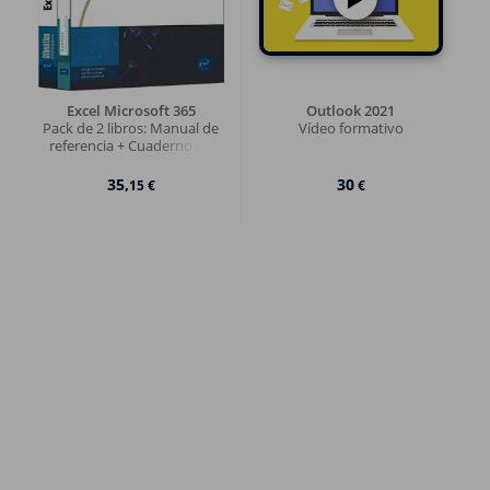
Excel Microsoft 365
Outlook 2021
Pack de 2 libros: Manual de
Vídeo formativo
referencia + Cuaderno de
ejercicios sobre Macros y
programación VBA
35,
30
15 €
€