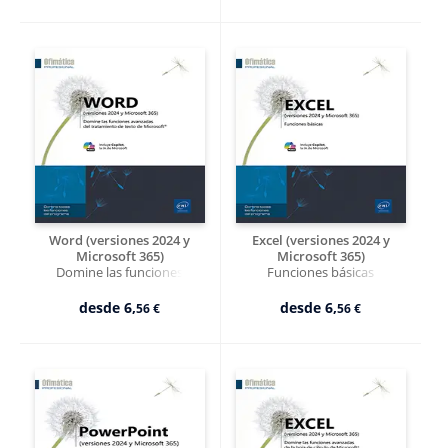
Word (versiones 2024 y
Excel (versiones 2024 y
Microsoft 365)
Microsoft 365)
Domine las funciones
Funciones básicas
avanzadas del tratamiento de
texto de Microsoft®
desde
6,
desde
6,
56 €
56 €