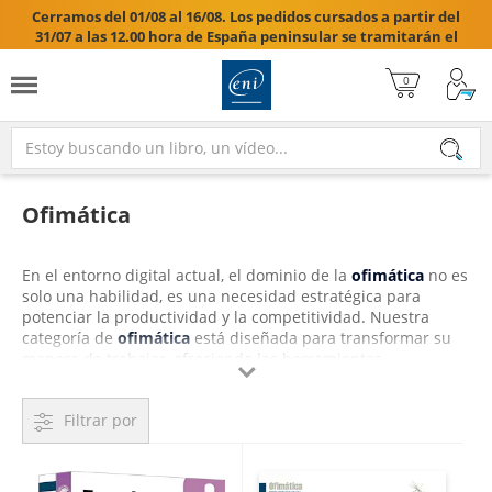
Cerramos del 01/08 al 16/08. Los pedidos cursados a partir del
31/07 a las 12.00 hora de España peninsular se tramitarán el
17/08/2026.

Ofimática
En el entorno digital actual, el dominio de la
ofimática
no es
solo una habilidad, es una necesidad estratégica para
potenciar la productividad y la competitividad. Nuestra
categoría de
ofimática
está diseñada para transformar su
manera de trabajar, ofreciendo las herramientas

intelectuales para
aprender
y dominar cada aspecto del
software de oficina, desde las funcionalidades básicas hasta
Filtrar por
las técnicas más avanzadas.
Sumérjase en el universo de
Microsoft 365
con nuestros
libros
y
vídeos
que desglosan cada programa a nivel