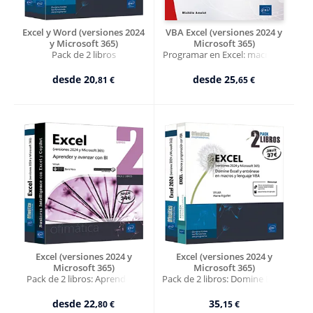
manejar con soltura las suites de código abierto como
LibreOffice
o las soluciones basadas en la nube como
Google Workspace (Sheets, Docs, Slides)
, garantizando que
Excel y Word (versiones 2024
VBA Excel (versiones 2024 y
posea un conocimiento integral y versátil del software de
y Microsoft 365)
Microsoft 365)
Pack de 2 libros
Programar en Excel: macros y
ofimática
más relevante del mercado.
lenguaje VBA
desde
20,
desde
25,
81 €
65 €
Excel (versiones 2024 y
Excel (versiones 2024 y
Microsoft 365)
Microsoft 365)
Pack de 2 libros: Aprender y
Pack de 2 libros: Domine Excel
avanzar con BI
y entrénese en macros y
lenguaje VBA
desde
22,
35,
80 €
15 €