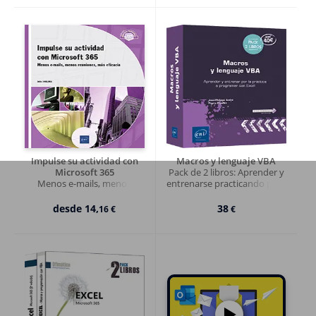
Impulse su actividad con
Macros y lenguaje VBA
Microsoft 365
Pack de 2 libros: Aprender y
Menos e-mails, menos
entrenarse practicando para
reuniones, más eficacia
programar con Excel (2ª
edición)
desde
14,
38
16 €
€