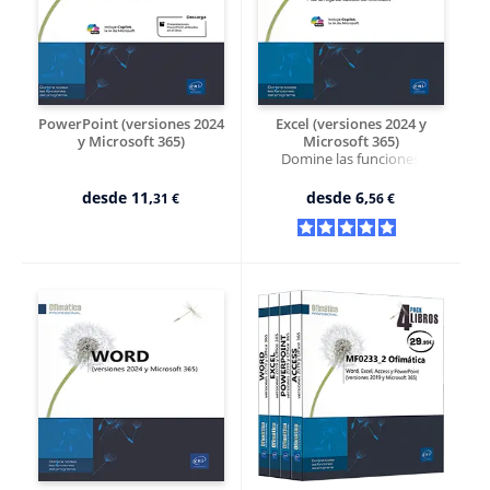
PowerPoint (versiones 2024
Excel (versiones 2024 y
y Microsoft 365)
Microsoft 365)
Domine las funciones
avanzadas de la hoja de
cálculo de Microsoft
desde
11,
desde
6,
31 €
56 €