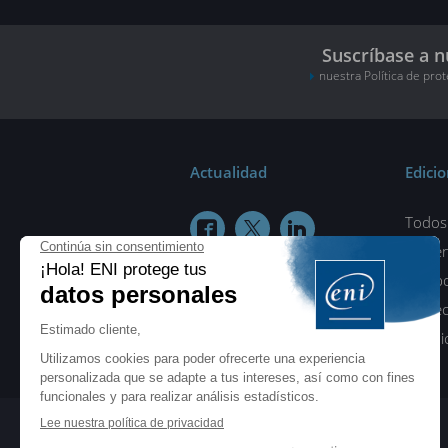
Suscríbase a n
nuestra Política de pro
Actualidad
Edici
Todos 



¿Quié
Colab
Protec
Condic
ENI elearning