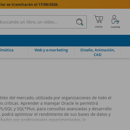
lar se tramitarán el 17/08/2026.

imática
Web y e-marketing
Diseño, Animación,
CAD
iles del mercado, utilizada por organizaciones de todo el
 críticas. Aprender a manejar Oracle le permitirá
PL/SQL y SQL*Plus, para consultas avanzadas y desarrollo
 podrá optimizar el rendimiento de sus bases de datos y
eñados por profesionales experimentados, le
los fundamentos hasta técnicas avanzadas de