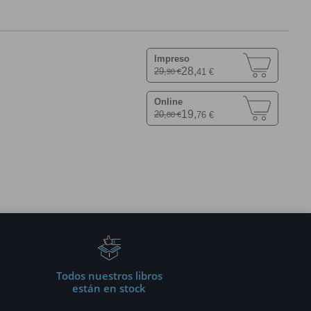
Impreso
28,
29,
41 €
90 €
Online
19,
20,
76 €
80 €
Todos nuestros libros
están en stock