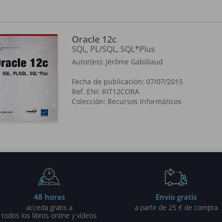
stración y programación.
Oracle 12c
SQL, PL/SQL, SQL*Plus
Autor(es):
Jérôme Gabillaud
Fecha de publicación: 07/07/2015
Ref. ENI: RIT12CORA
Colección:
Recursos Informáticos
48 horas
Envío gratis
acceda gratis a
a partir de 25 € de compra
todos los libros online y vídeos