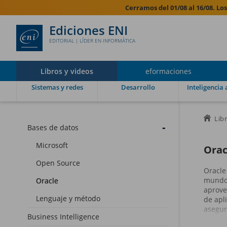
Cerramos del 01/08 al 16/08. Lo
Ediciones ENI
EDITORIAL | LÍDER EN INFORMÁTICA
Libros y videos
eformaciones
Sistemas y redes
Desarrollo
Inteligencia a
Lib
Bases de datos
Microsoft
Orac
Open Source
Oracle
mundo 
Oracle
aprove
Lenguaje y método
de apl
asegur
Business Intelligence
propor