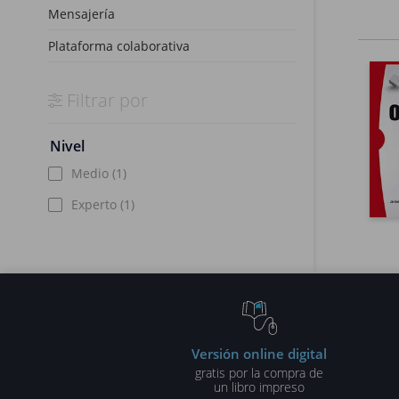
admini
Mensajería
Plataforma colaborativa
Filtrar por
Nivel
Medio
(1)
Experto
(1)
Versión online digital
gratis por la compra de
un libro impreso