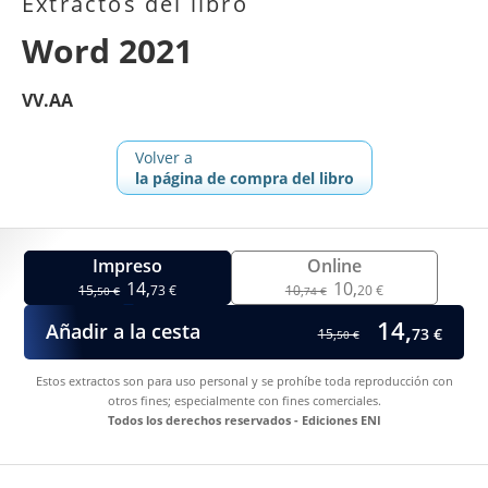
Extractos del libro
Word 2021
VV.AA
Volver a
la página de compra del libro
Impreso
Online
14,
10,
15,
73 €
10,
20 €
50 €
74 €
14,
Añadir a la cesta
73 €
15,
50 €
Estos extractos son para uso personal y se prohíbe toda reproducción con
otros fines; especialmente con fines comerciales.
Todos los derechos reservados - Ediciones ENI