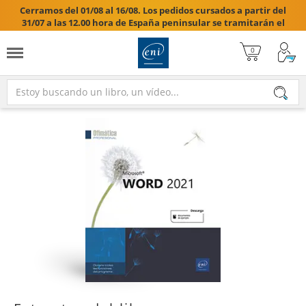
Cerramos del 01/08 al 16/08. Los pedidos cursados a partir del
31/07 a las 12.00 hora de España peninsular se tramitarán el
17/08/2026.
