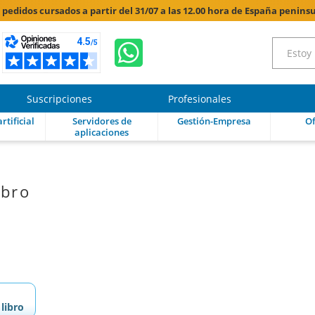
s pedidos cursados a partir del 31/07 a las 12.00 hora de España peninsu
Suscripciones
Profesionales
rtificial
Servidores de
Gestión-Empresa
Of
aplicaciones
ibro
libro