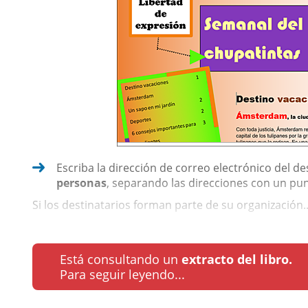
Escriba la dirección de correo electrónico del de
personas
, separando las direcciones con un pu
Si los destinatarios forman parte de su organización..
Está consultando un
extracto del libro.
Para seguir leyendo...