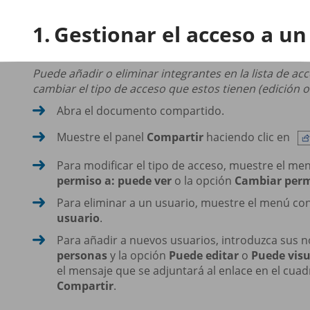
Gestionar el acceso a 
Puede añadir o eliminar integrantes en la lista de 
cambiar el tipo de acceso que estos tienen (edición 
Abra el documento compartido.
Muestre el panel
Compartir
haciendo clic en
Para modificar el tipo de acceso, muestre el men
permiso a: puede ver
o la opción
Cambiar perm
Para eliminar a un usuario, muestre el menú con
usuario
.
Para añadir a nuevos usuarios, introduzca sus 
personas
y la opción
Puede editar
o
Puede visu
el mensaje que se adjuntará al enlace en el cuad
Compartir
.