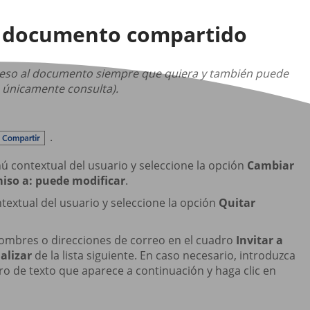
un documento compartido
acceso al documento siempre que quiera y también puede
o únicamente consulta).
.
ú contextual del usuario y seleccione la opción
Cambiar
iso a: puede modificar
.
textual del usuario y seleccione la opción
Quitar
nombres o direcciones de correo en el cuadro
Invitar a
alizar
de la lista siguiente. En caso necesario, introduzca
ro de texto que aparece a continuación y haga clic en