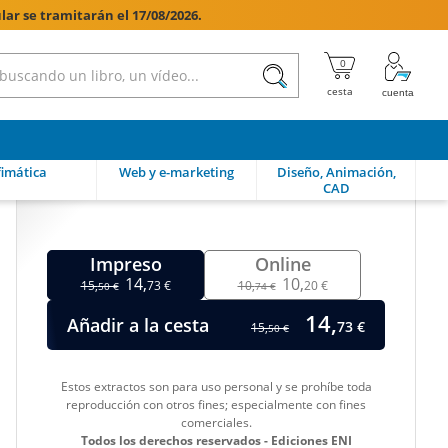
lar se tramitarán el 17/08/2026.

imática
Web y e-marketing
Diseño, Animación,
CAD
Impreso
Online
14,
10,
15,
73 €
10,
20 €
50 €
74 €
14,
Añadir a la cesta
73 €
15,
50 €
Estos extractos son para uso personal y se prohíbe toda
reproducción con otros fines; especialmente con fines
comerciales.
Todos los derechos reservados - Ediciones ENI