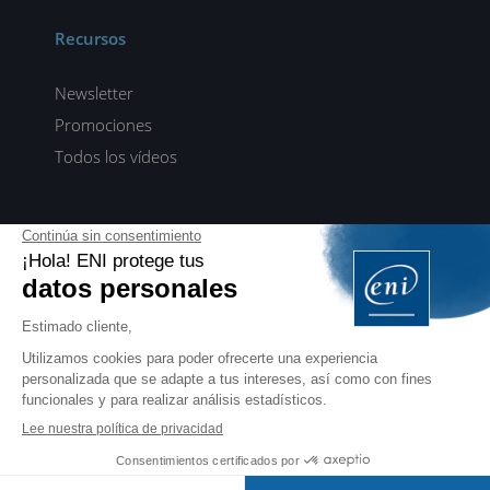
Recursos
Newsletter
Promociones
Todos los vídeos
ENI elearning
E-formaciones en 5 idiomas
ES
FR
DE
EN
NL
PROFESIONALES
Manuales para profesionales de la formación
EDITIONS ENI
Libros, vídeos y eformaciones en francés