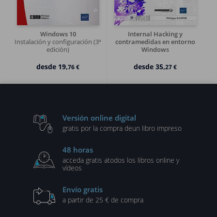
Windows 10
Internal Hacking y
Instalación y configuración (3ª
contramedidas en entorno
edición)
Windows
Pirateo interno, medidas de
protección, desarrollo de
desde
19,
desde
35,
76 €
27 €
herramientas (2º edición)
Versión online digital
gratis por la compra de
un libro impreso
48 horas
acceda gratis a
todos los libros online y
vídeos
Envío gratis
a partir de 25 € de compra