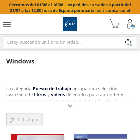
Cerramos del 01/08 al 16/08. Los pedidos cursados a partir del
31/07 a las 12.00 hora de España peninsular se tramitarán el
17/08/2026.

Windows
La categoría
Puesto de trabajo
agrupa una selección
avanzada de
libros
y
vídeos
diseñados para aprender y
formarse en los entornos operativos más utilizados hoy en
día, como Windows y Linux. Nuestros contenidos técnicos

proporcionan un aprendizaje estructurado, con vocación
práctica y certificadora, abarcando desde la configuración
Filtrar por
inicial hasta la administración experta del sistema.
Entre las opciones destacadas encontrarás un
pack de dos