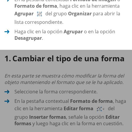
Formato de forma
, haga clic en la herramienta
Agrupar
del grupo
Organizar
para abrir la
lista correspondiente.
Haga clic en la opción
Agrupar
o en la opción
Desagrupar
.
Cambiar el tipo de una forma
En esta parte se muestra cómo modificar la forma del
objeto manteniendo el formato que se le ha aplicado.
Seleccione la forma correspondiente.
En la pestaña contextual
Formato de forma
, haga
clic en la herramienta
Editar forma
del
grupo
Insertar formas
, señale la opción
Editar
formas
y luego haga clic en la forma en cuestión.