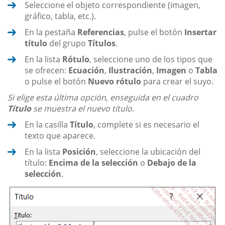
Seleccione el objeto correspondiente (imagen,
gráfico, tabla, etc.).
En la pestaña
Referencias
, pulse el botón
Insertar
título
del grupo
Títulos
.
En la lista
Rótulo
, seleccione uno de los tipos que
se ofrecen:
Ecuación
,
Ilustración
,
Imagen
o
Tabla
o pulse el botón
Nuevo rótulo
para crear el suyo.
Si elige esta última opción, enseguida en el cuadro
Título
se muestra el nuevo título.
En la casilla
Título
, complete si es necesario el
texto que aparece.
En la lista
Posición
, seleccione la ubicación del
título:
Encima de la selección
o
Debajo de la
selección
.