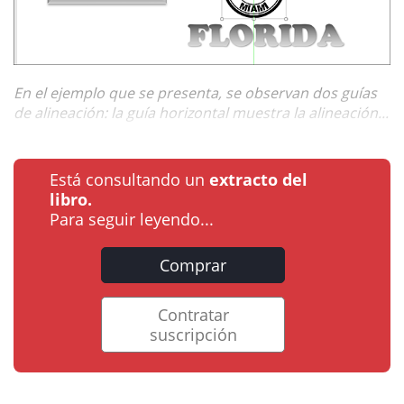
En el ejemplo que se presenta, se observan dos guías
de alineación: la guía horizontal muestra la alineación...
Está consultando un
extracto del
libro.
Para seguir leyendo...
Comprar
Contratar
suscripción