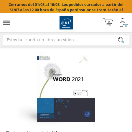
Cerramos del 01/08 al 16/08. Los pedidos cursados a partir del
31/07 a las 12.00 hora de España peninsular se tramitarán el
17/08/2026.
