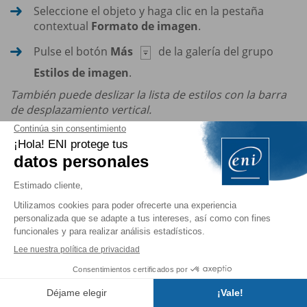
Seleccione el objeto y haga clic en la pestaña
contextual
Formato de imagen
.
Pulse el botón
Más
de la galería del grupo
Estilos de imagen
.
También puede deslizar la lista de estilos con la barra
de desplazamiento vertical.
Sitúe, eventualmente, el puntero en los distintos
estilos que se ofrecen para visualizar los efectos
correspondientes en el o los objetos
seleccionados.
Cuando tenga la elección, haga clic en el estilo que
desea aplicar.
También puede hacer clic con el botón
secundario del ratón en el objeto en
cuestión, hacer clic en el botón
Estilo
y
Índice
luego en el estilo que desea aplicar.