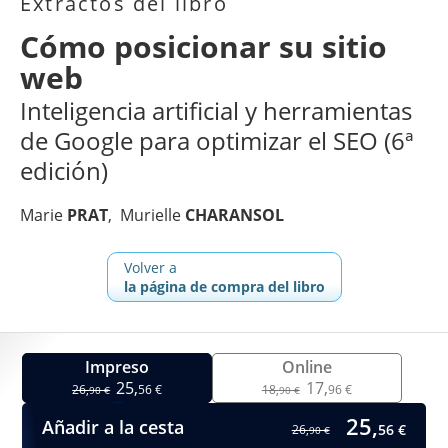
Extractos del libro
Cómo posicionar su sitio
web
Inteligencia artificial y herramientas
de Google para optimizar el SEO (6ª
edición)
Marie
PRAT
Murielle
CHARANSOL
Volver a
la página de compra del libro
Impreso
Online
25,
17,
26,
56 €
18,
96 €
90 €
90 €
25,
Añadir a la cesta
56 €
26,
90 €