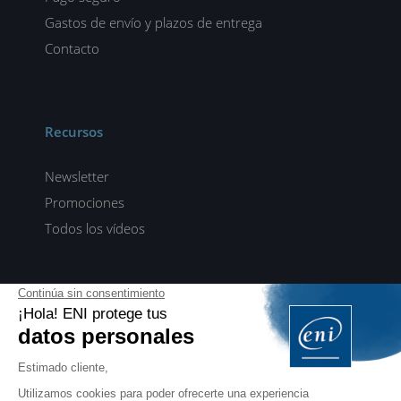
Gastos de envío y plazos de entrega
Contacto
Recursos
Newsletter
Promociones
Todos los vídeos
ENI elearning
E-formaciones en 5 idiomas
ES
FR
DE
EN
NL