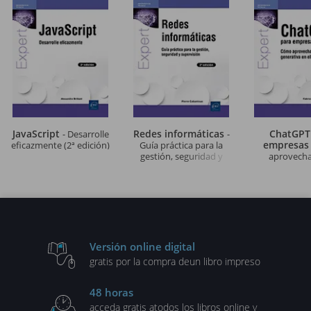
JavaScript
Redes informáticas
ChatGPT
- Desarrolle
-
empresa
eficazmente (2ª edición)
Guía práctica para la
gestión, seguridad y
aprovechar
supervisión (2ª edición)
generativa en e
Versión online digital
gratis por la compra de
un libro impreso
48 horas
acceda gratis a
todos los libros online y