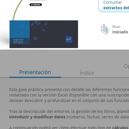
Consultar
extractos del
Nivel
Iniciado
O
Presentación
Índice
Esta guía práctica presenta con detalle las diferentes funcion
redactado con la versión Excel disponible con una suscripció
desean descubrir y profundizar en el conjunto de sus funcion
Tras la descripción del entorno, la gestión de los libros, plant
introducir y modificar datos
(números, fechas, series de datos
A continuación podrá ver cómo efectuar todo tipo de
cálculos