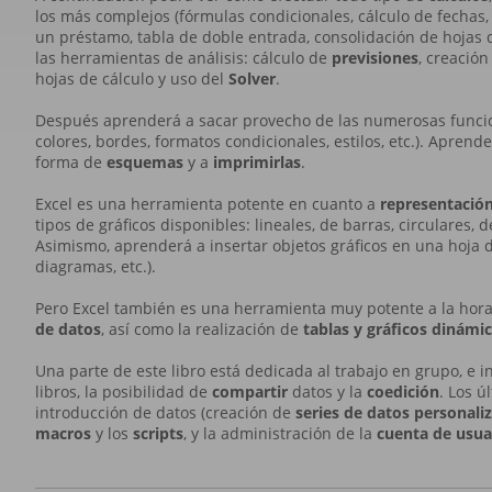
los más complejos (fórmulas condicionales, cálculo de fechas,
un préstamo, tabla de doble entrada, consolidación de hojas de
las herramientas de análisis: cálculo de
previsiones
, creació
hojas de cálculo y uso del
Solver
.
Después aprenderá a sacar provecho de las numerosas funci
colores, bordes, formatos condicionales, estilos, etc.). Aprend
forma de
esquemas
y a
imprimirlas
.
Excel es una herramienta potente en cuanto a
representación
tipos de gráficos disponibles: lineales, de barras, circulares,
Asimismo, aprenderá a insertar objetos gráficos en una hoja d
diagramas, etc.).
Pero Excel también es una herramienta muy potente a la hora d
de datos
, así como la realización de
tablas y gráficos dinámi
Una parte de este libro está dedicada al trabajo en grupo, e 
libros, la posibilidad de
compartir
datos y la
coedición
. Los ú
introducción de datos (creación de
series de datos personal
macros
y los
scripts
, y la administración de la
cuenta de usua