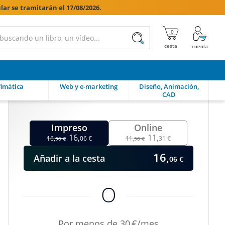
lar se tramitarán el 17/08/2026.

imática
Web y e-marketing
Diseño, Animación,
CAD
Impreso
Online
16,
11,
16,
06 €
11,
31 €
90 €
90 €
16,
Añadir
a la cesta
06 €
O
Por menos de 30 €/mes