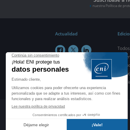
nuestra Política de pro
Actualidad
Edici
Todos 



¿Quié
Colab
Protec
Condic
ENI elearning
E-formaciones en 5 idiomas