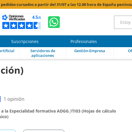
s pedidos cursados a partir del 31/07 a las 12.00 hora de España peninsu
Suscripciones
Profesionales
rtificial
Servidores de
Gestión-Empresa
Of
aplicaciones
ición)
1 opinión
a la Especialidad formativa ADGG_ITI03 (Hojas de cálculo
sico)