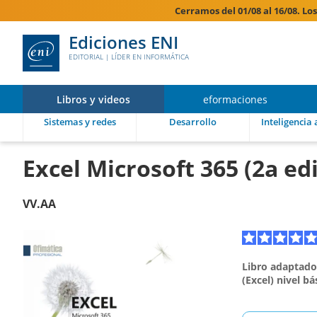
Cerramos del 01/08 al 16/08. Lo
Ediciones ENI
EDITORIAL | LÍDER EN INFORMÁTICA
Libros y videos
eformaciones
Sistemas y redes
Desarrollo
Inteligencia a
Excel Microsoft 365 (2a ed
VV.AA
Libro adaptado 
(Excel) nivel bá