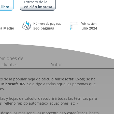
Extracto de la
 libro
edición impresa
Número de páginas
Publicación
 a Medio
560 páginas
julio 2024
piniones de
clientes
Autor
es de la popular hoja de cálculo
Microsoft® Excel
; se ha
n
Microsoft 365
. Se dirige a todas aquellas personas que
es.
illas y hojas de cálculo, descubrirá todas las técnicas para
, relleno rápido automático, ecuaciones, etc.).
, desde los más sen­cillos (porcentajes y estadísticas) hasta