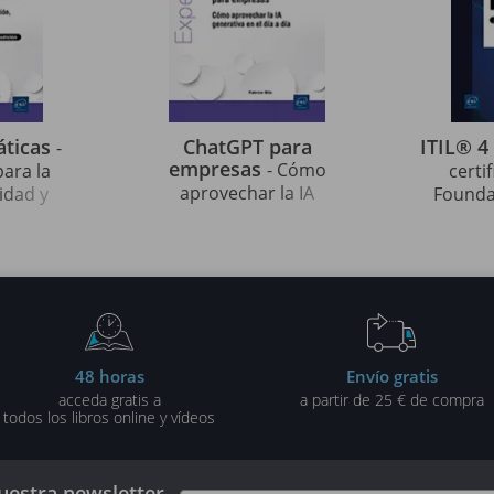
áticas
ChatGPT para
ITIL® 4
-
empresas
- Cómo
para la
certi
aprovechar la IA
idad y
Foundat
generativa en el día a día
edición)
48 horas
Envío gratis
acceda gratis a
a partir de 25 € de compra
todos los libros online y vídeos
uestra newsletter