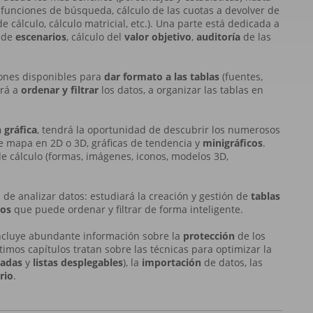
 funciones de búsqueda, cálculo de las cuotas a devolver de
 cálculo, cálculo matricial, etc.). Una parte está dedicada a
n de
escenarios
, cálculo del
valor objetivo
,
auditoría
de las
ones disponibles para
dar formato a las tablas
(fuentes,
erá a
ordenar y filtrar
los datos, a organizar las tablas en
 gráfica
, tendrá la oportunidad de descubrir los numerosos
 de mapa en 2D o 3D, gráficas de tendencia y
minigráficos
.
e cálculo (formas, imágenes, iconos, modelos 3D,
e analizar datos: estu­diará la creación y gestión de
tablas
cos
que puede ordenar y filtrar de forma inteligente.
incluye abundante informa­ción sobre la
protección
de los
ltimos capítulos tratan sobre las técnicas para optimizar la
izadas
y
listas desplegables
), la
importación
de datos, las
rio
.