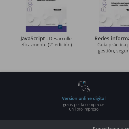
JavaScript
Redes inform
- Desarrolle
eficazmente (2ª edición)
Guía práctica 
gestión, segur
supervisión (2ª 
Versión online digital
gratis por la compra de
un libro impreso
Suscríbase a n