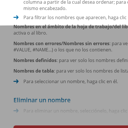
columna a partir de la cual desea ordenar; para 
mismo encabezado.
Para filtrar los nombres que aparecen, haga clic
Nombres en el ámbito de la hoja de trabajo/del lib
activa o al libro.
Nombres con errores/Nombres sin errores
: para v
#VALUE, #NAME...) o los que no los contienen.
Nombres definidos
: para ver solo los nombres defin
Nombres de tabla
: para ver solo los nombres de list
Para seleccionar un nombre, haga clic en él.
Eliminar un nombre
Para eliminar un nombre, selecciónelo, haga cli