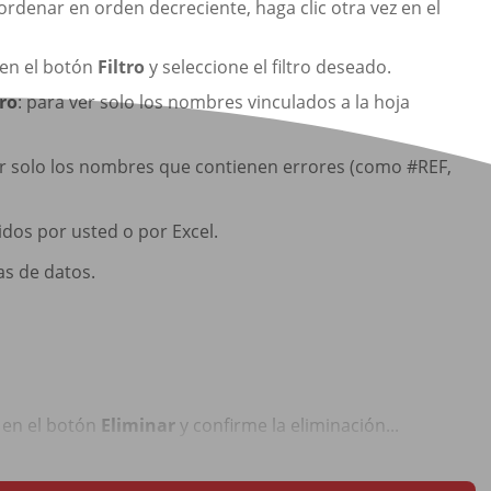
ordenar en orden decreciente, haga clic otra vez en el
 en el botón
Filtro
y seleccione el filtro deseado.
ro
: para ver solo los nombres vinculados a la hoja
er solo los nombres que contienen errores (como #REF,
idos por usted o por Excel.
as de datos.
c en el botón
Eliminar
y confirme la eliminación...