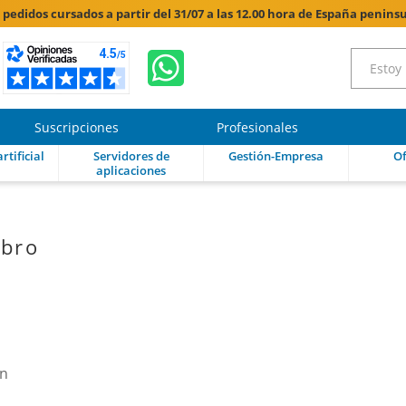
s pedidos cursados a partir del 31/07 a las 12.00 hora de España peninsu
Suscripciones
Profesionales
rtificial
Servidores de
Gestión-Empresa
Of
aplicaciones
ibro
ón