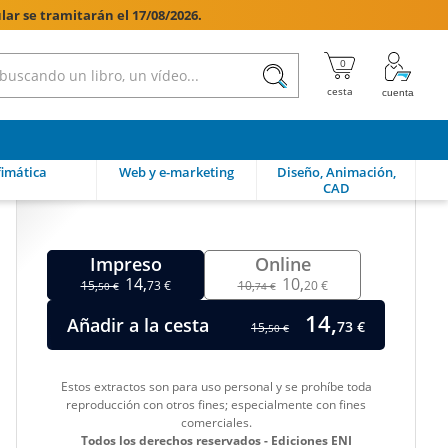
lar se tramitarán el 17/08/2026.

imática
Web y e-marketing
Diseño, Animación,
CAD
Impreso
Online
14,
10,
15,
73 €
10,
20 €
50 €
74 €
14,
Añadir a la cesta
73 €
15,
50 €
Estos extractos son para uso personal y se prohíbe toda
reproducción con otros fines; especialmente con fines
comerciales.
Todos los derechos reservados - Ediciones ENI