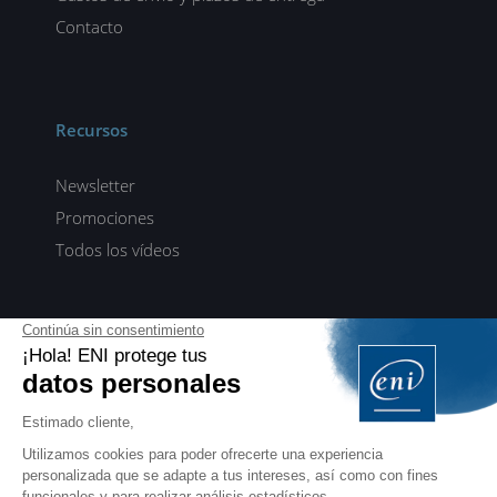
Contacto
Recursos
Newsletter
Promociones
Todos los vídeos
ENI elearning
E-formaciones en 5 idiomas
ES
FR
DE
EN
NL
PROFESIONALES