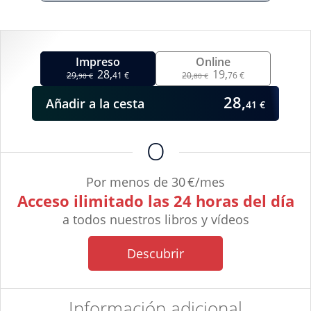
Impreso
Online
28,
19,
29,
41 €
20,
76 €
90 €
80 €
28,
Añadir
a la cesta
41 €
O
Por menos de 30 €/mes
Acceso ilimitado las 24 horas del día
a todos nuestros libros y vídeos
Descubrir
Información adicional