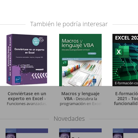
También le podría interesar
Conviértase en un
Macros y lenguaje
E-formació
experto en Excel
VBA
2021 - To
-
- Descubra la
funcionali
Funciones avanzadas,
programación en Excel
Excel a su 
macros y lenguaje VBA
(2ª edición)
el libro digit
Novedades
Excel 2021 
Acceso ilimita
1 añ