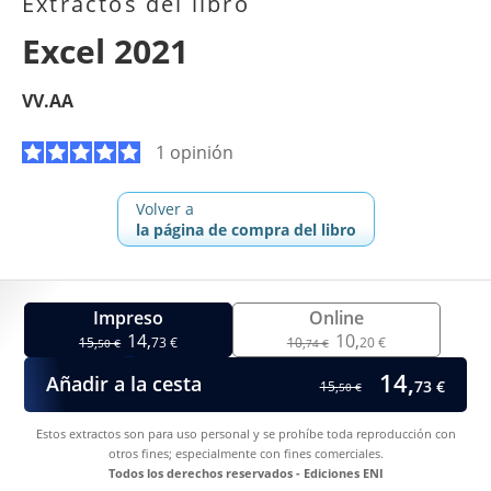
Extractos del libro
Excel 2021
VV.AA
1 opinión
Volver a
la página de compra del libro
Impreso
Online
14,
10,
15,
73 €
10,
20 €
50 €
74 €
14,
Añadir a la cesta
73 €
15,
50 €
Estos extractos son para uso personal y se prohíbe toda reproducción con
otros fines; especialmente con fines comerciales.
Todos los derechos reservados - Ediciones ENI