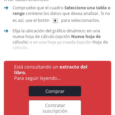
Compruebe que el cuadro
Seleccione una tabla o
rango
contiene los datos que desea analizar. Si no
es así, use el botón
para seleccionarlos.
Elija la ubicación del gráfico dinámico: en una
nueva hoja de cálculo (opción
Nueva hoja de
cálculo
) o en una hoja ya creada (opción
Hoja de
cálculo...
Está consultando un
extracto del
libro.
Para seguir leyendo...
Comprar
Contratar
suscripción