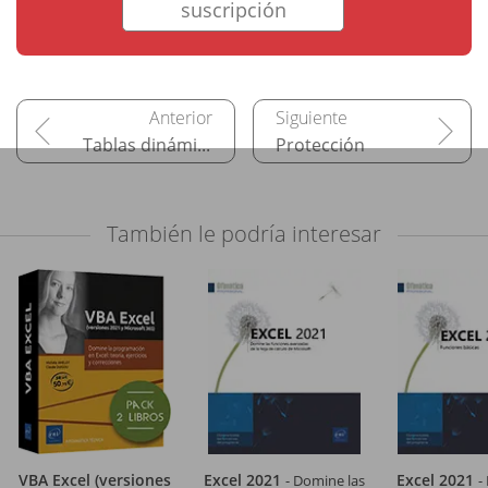
suscripción
Tablas dinámicas
Protección
También le podría interesar
VBA Excel (versiones
Excel 2021
Excel 2021
- Domine las
-