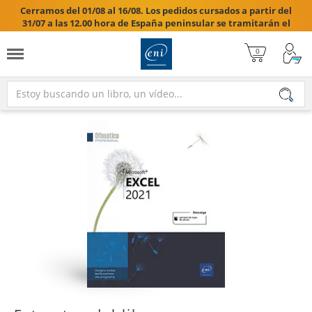
Cerramos del 01/08 al 16/08. Los pedidos cursados a partir del
31/07 a las 12.00 hora de España peninsular se tramitarán el
17/08/2026.
