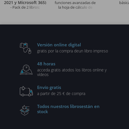
2021 y Microsoft 365)
funciones avanzadas de
básic
- Pack de 2 libros:
la hoja de cálculo de
Domine la programación
Microsoft®
en Excel: teoría, ejercicios
y correcciones
Versión online digital
gratis por la compra de
un libro impreso
48 horas
acceda gratis a
todos los libros online y
vídeos
Envío gratis
a partir de 25 € de compra
Todos nuestros libros
están en
stock