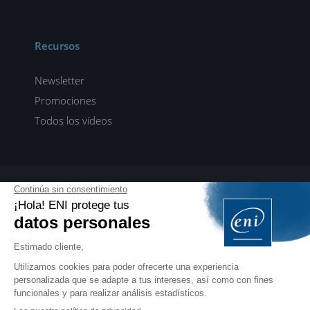
Recursos
Newsletter
Promociones
Todos los vídeos
ENI elearning
E-formaciones en 5 idiomas
ES
FR
DE
EN
NL
PROFESIONALES
Manuales para profesionales de la formación
EDITIONS ENI