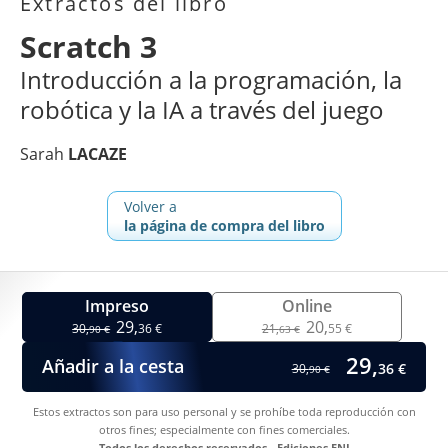
Extractos del libro
Scratch 3
Introducción a la programación, la
robótica y la IA a través del juego
Sarah
LACAZE
Volver a
la página de compra del libro
Impreso
Online
29,
20,
30,
36 €
21,
55 €
90 €
63 €
29,
Añadir a la cesta
36 €
30,
90 €
Estos extractos son para uso personal y se prohíbe toda reproducción con
otros fines; especialmente con fines comerciales.
Todos los derechos reservados - Ediciones ENI