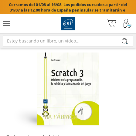
Cerramos del 01/08 al 16/08. Los pedidos cursados a partir del
31/07 a las 12.00 hora de España peninsular se tramitarán el
17/08/2026.
