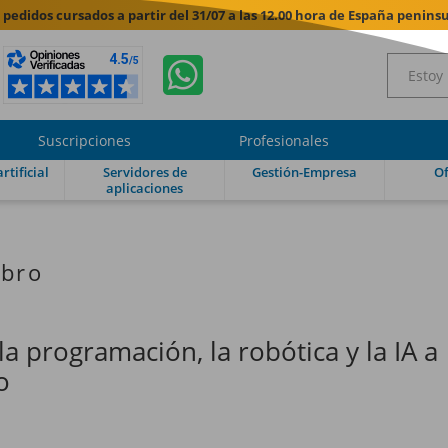
s pedidos cursados a partir del 31/07 a las 12.00 hora de España peninsu
Suscripciones
Profesionales
rtificial
Servidores de
Gestión-Empresa
Of
aplicaciones
ibro
la programación, la robótica y la IA a
o