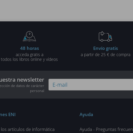
48 horas
Envío gratis
acceda gratis a
a partir de 25 € de compra
todos los libros online y vídeos
uestra newsletter
tección de datos de carácter
personal
ones ENI
Ayuda
los artículos de informática
Ayuda - Preguntas frecuen