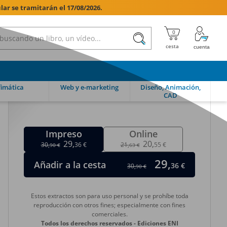
lar se tramitarán el 17/08/2026.

imática
Web y e-marketing
Diseño, Animación,
CAD
Impreso
Online
29,
20,
30,
36 €
21,
55 €
90 €
63 €
29,
Añadir a la cesta
36 €
30,
90 €
Estos extractos son para uso personal y se prohíbe toda
reproducción con otros fines; especialmente con fines
comerciales.
Todos los derechos reservados - Ediciones ENI