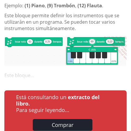
Ejemplo:
(1) Piano
,
(9) Trombón
,
(12) Flauta
.
Este bloque permite definir los instrumentos que se
utilizarán en un programa. Se pueden tocar varios
instrumentos simultáneamente.
Este bloque...
Está consultando un
extracto del
libro.
Para seguir leyendo...
Comprar