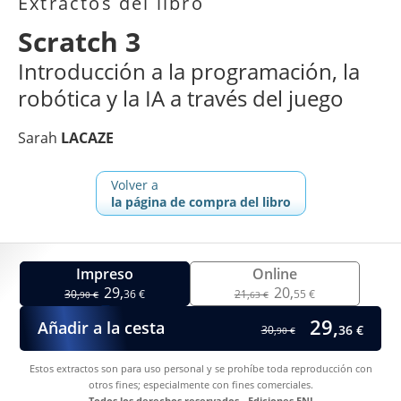
Extractos del libro
Scratch 3
Introducción a la programación, la
robótica y la IA a través del juego
Sarah
LACAZE
Volver a
la página de compra del libro
Impreso
Online
29,
20,
30,
36 €
21,
55 €
90 €
63 €
29,
Añadir a la cesta
36 €
30,
90 €
Estos extractos son para uso personal y se prohíbe toda reproducción con
otros fines; especialmente con fines comerciales.
Todos los derechos reservados - Ediciones ENI