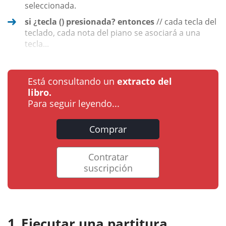
seleccionada.
si ¿tecla () presionada? entonces
// cada tecla del
teclado, cada nota del piano se asociará a una
tecla...
Está consultando un
extracto del
libro.
Para seguir leyendo...
Comprar
Contratar
suscripción
Ejecutar una partitura