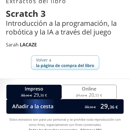
Extractos del libro
Scratch 3
Introducción a la programación, la
robótica y la IA a través del juego
Sarah
LACAZE
Volver a
la página de compra del libro
Impreso
Online
29,
20,
30,
36 €
21,
55 €
90 €
63 €
29,
Añadir a la cesta
36 €
30,
90 €
Estos extractos son para uso personal y se prohíbe toda reproducción con
otros fines; especialmente con fines comerciales.
Todos los derechos reservados - Ediciones ENI