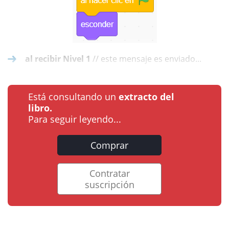
al recibir Nivel 1
// este mensaje es enviado...
Está consultando un
extracto del
libro.
Para seguir leyendo...
Comprar
Contratar
suscripción