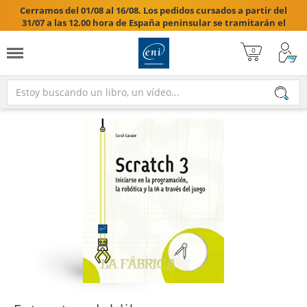
Cerramos del 01/08 al 16/08. Los pedidos cursados a partir del
31/07 a las 12.00 hora de España peninsular se tramitarán el
17/08/2026.
