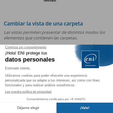
Notas
.
Cambiar la vista de una carpeta
Las vistas permiten presentar de distintos modos los
elementos que contienen las carpetas.
Seleccione la carpeta cuya vista desee cambiar.
En la pestaña
Vista
, haga clic en el botón
Cambiar
vista
del grupo
Vista actual
.
Haga clic en la opción que corresponda a la vista
que desee activar.
Las vistas disponibles dependen de la carpeta que esté
activa.
Las vistas estándares pueden
Índice
personalizarse o crear nuevas (véase el