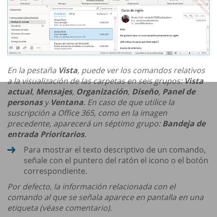
En la pestaña
Vista
, puede ver los comandos relativos
a la visualización de las carpetas en seis grupos:
Vista
actual
,
Mensajes
,
Organización
,
Diseño
,
Panel de
personas
y
Ventana
. En caso de que utilice la
suscripción a Office 365, como en la imagen
precedente, aparecerá un séptimo grupo:
Bandeja de
entrada Prioritarios
.
Para mostrar el texto descriptivo de un comando,
señale con el puntero del ratón el icono o el botón
correspondiente.
Por defecto, la información relacionada con el
comando al que se señala aparece en pantalla en una
etiqueta (véase comentario).