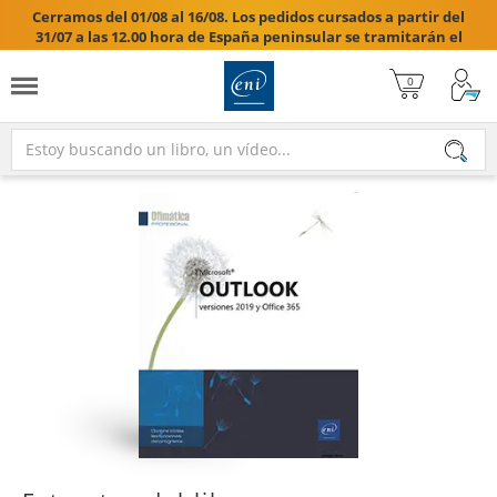
Cerramos del 01/08 al 16/08. Los pedidos cursados a partir del
31/07 a las 12.00 hora de España peninsular se tramitarán el
17/08/2026.
