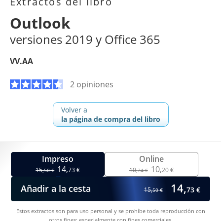
Extractos del libro
Outlook
versiones 2019 y Office 365
VV.AA
2 opiniones
Volver a
la página de compra del libro
Impreso
Online
14,
10,
15,
73 €
10,
20 €
50 €
74 €
14,
Añadir a la cesta
73 €
15,
50 €
Estos extractos son para uso personal y se prohíbe toda reproducción con
otros fines; especialmente con fines comerciales.