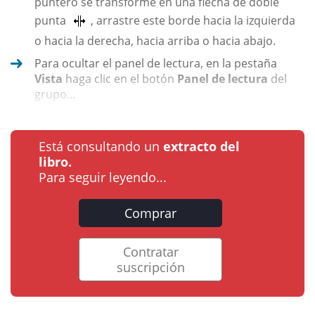
puntero se transforme en una flecha de doble
punta
, arrastre este borde hacia la izquierda
o hacia la derecha, hacia arriba o hacia abajo.
Para ocultar el panel de lectura, en la pestaña
Vista
haga clic en el botón
Panel de lectura
del
grupo...
Está consultando un
extracto del
libro.
Para seguir leyendo...
Comprar
Contratar
suscripción