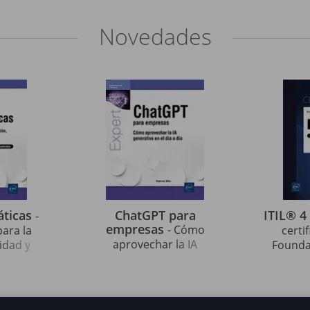
Novedades
áticas
ChatGPT para
ITIL® 4
-
empresas
- Cómo
para la
certi
aprovechar la IA
idad y
Foundat
generativa en el día a día
edición)