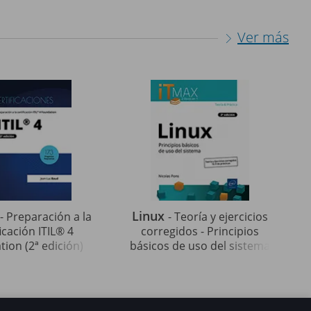
Ver más
Linux
- Preparación a la
- Teoría y ejercicios
ficación ITIL® 4
corregidos - Principios
ion (2ª edición)
básicos de uso del sistema
(2ª edición)