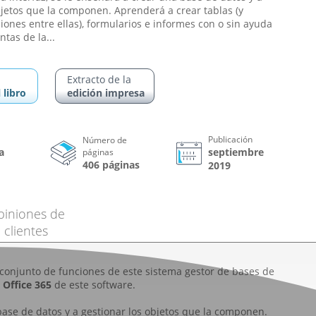
bjetos que la componen. Aprenderá a crear tablas (y
ciones entre ellas), formularios e informes con o sin ayuda
tas de la...
Extracto de la
 libro
edición impresa
Publicación
Número de
a
septiembre
páginas
406 páginas
2019
piniones de
clientes
 conjunto de funciones de este sistema gestor de bases de
y
Office 365
de este software.
 base de datos y a gestionar los objetos que la componen.