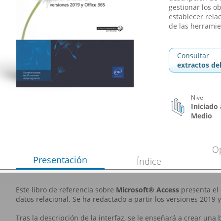
gestionar los o
establecer rela
de las herramien
Consultar
extractos del
Nivel
Iniciado 
Medio
O
Presentación
Índice
Este libro de referencia sobre
Microsoft® Access
presenta el
datos relacional. Se ha redactado a partir los versiones 2019 
Tras la descripción de la interfaz, se le enseñará a crear una