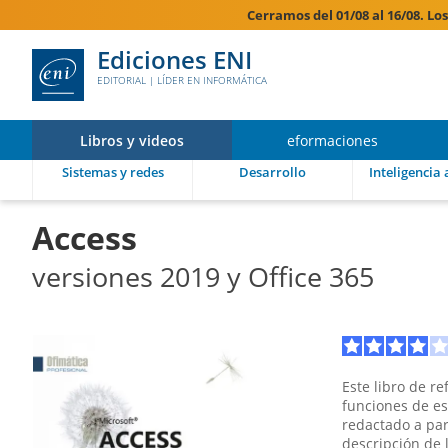
Cerramos del 01/08 al 16/08. Lo
Ediciones ENI
EDITORIAL | LÍDER EN INFORMÁTICA
Libros y videos
eformaciones
Sistemas y redes
Desarrollo
Inteligencia a
Access
versiones 2019 y Office 365
Este libro de r
funciones de es
redactado a part
descripción de 