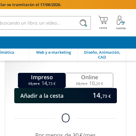
lar se tramitarán el 17/08/2026.

imática
Web y e-marketing
Diseño, Animación,
CAD
Impreso
Online
14,
10,
15,
73 €
10,
20 €
50 €
74 €
14,
Añadir
a la cesta
73 €
O
Por menos de 30 €/mes