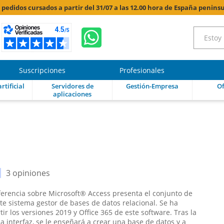
s pedidos cursados a partir del 31/07 a las 12.00 hora de España peninsu
Suscripciones
Profesionales
rtificial
Servidores de
Gestión-Empresa
Of
aplicaciones
3 opiniones
eferencia sobre Microsoft® Access presenta el conjunto de
te sistema gestor de bases de datos relacional. Se ha
ir los versiones 2019 y Office 365 de este software. Tras la
la interfaz, se le enseñará a crear una base de datos y a