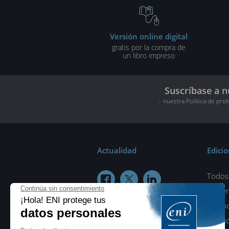
Versión online digital
gratis por la compra de
un libro impreso
Suscríbase a n
nuestra Política de pro
Actualidad
Edici
Todos 



¿Quié
Colab
Protec