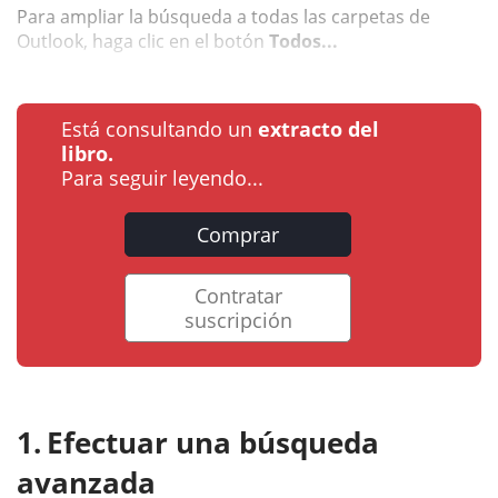
Para ampliar la búsqueda a todas las carpetas de
Outlook, haga clic en el botón
Todos...
Está consultando un
extracto del
libro.
Para seguir leyendo...
Comprar
Contratar
suscripción
Efectuar una búsqueda
avanzada