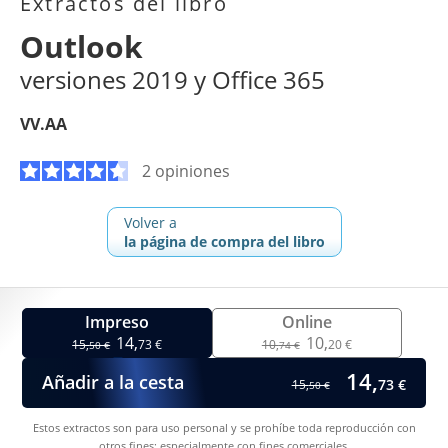
Extractos del libro
Outlook
versiones 2019 y Office 365
VV.AA
2 opiniones
Volver a
la página de compra del libro
Impreso
Online
14,
10,
15,
73 €
10,
20 €
50 €
74 €
14,
Añadir a la cesta
73 €
15,
50 €
Estos extractos son para uso personal y se prohíbe toda reproducción con
otros fines; especialmente con fines comerciales.