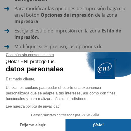
Para modificar las opciones de impresión haga clic
en el botón
Opciones de impresión
de la zona
Impresora
.
Escoja el estilo de impresión en la zona
Estilo de
impresión
.
Modifique, si es preciso, las opciones de
impresión.
Haga clic en el botón
Imprimir
para que comience
directamente la impresión u obtenga una vista
previa haciendo clic en el botón
Vista previa
.
Configurar la página de
impresión
Acceda a la carpeta que desee y luego seleccione
Índice
el elemento o los elementos correspondientes.