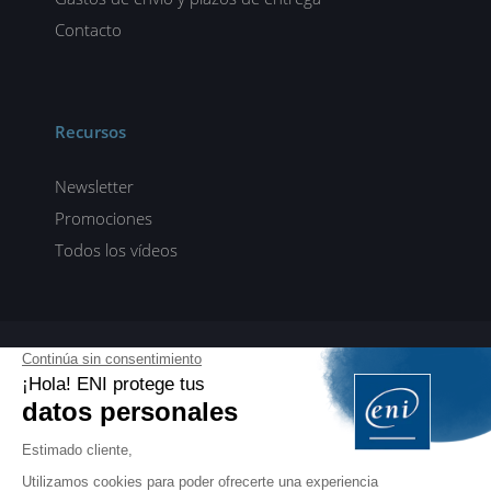
Contacto
Recursos
Newsletter
Promociones
Todos los vídeos
ENI elearning
E-formaciones en 5 idiomas
ES
FR
DE
EN
NL
PROFESIONALES