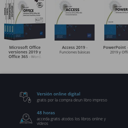
Microsoft Office
Access 2019
PowerPoint
-
versiones 2019 y
Funciones básicas
2019 y Off
Office 365
- Word,
Excel, PowerPoint y
Outlook
Versión online digital
gratis por la compra de
un libro impreso
48 horas
acceda gratis a
todos los libros online y
vídeos