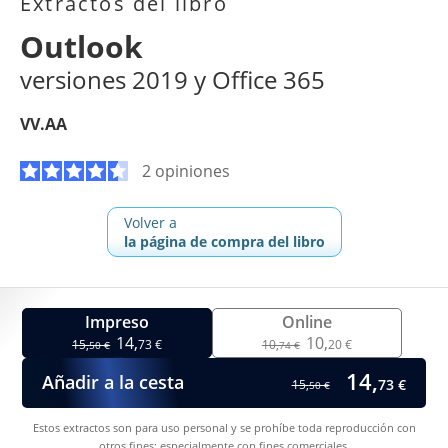
Extractos del libro
Outlook
versiones 2019 y Office 365
VV.AA
2 opiniones
Volver a
la página de compra del libro
Impreso
Online
14,
10,
15,
73 €
10,
20 €
50 €
74 €
14,
Añadir a la cesta
73 €
15,
50 €
Estos extractos son para uso personal y se prohíbe toda reproducción con
otros fines; especialmente con fines comerciales.