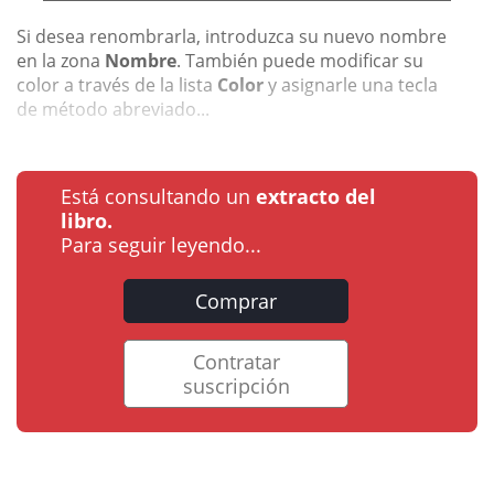
Si desea renombrarla, introduzca su nuevo nombre
en la zona
Nombre
. También puede modificar su
color a través de la lista
Color
y asignarle una tecla
de método abreviado...
Está consultando un
extracto del
libro.
Para seguir leyendo...
Comprar
Contratar
suscripción