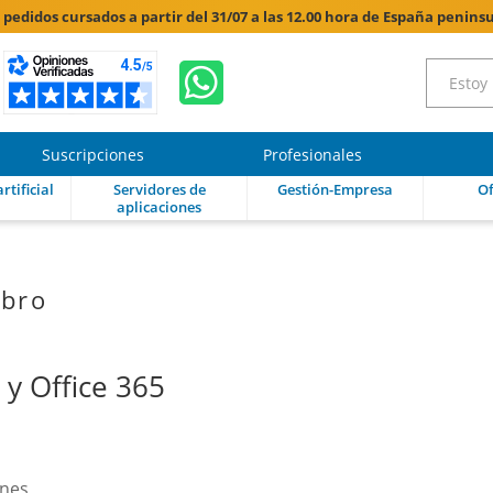
s pedidos cursados a partir del 31/07 a las 12.00 hora de España peninsu
Suscripciones
Profesionales
rtificial
Servidores de
Gestión-Empresa
Of
aplicaciones
ibro
 y Office 365
ones