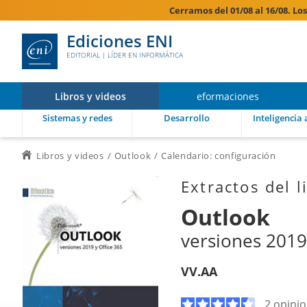
Cerramos del 01/08 al 16/08. Lo
Ediciones ENI
EDITORIAL | LÍDER EN INFORMÁTICA
Libros y videos
eformaciones
Sistemas y redes
Desarrollo
Inteligencia a
Libros y videos
Outlook
Calendario: configuración
Extractos del l
Outlook
versiones 2019
VV.AA
2 opini