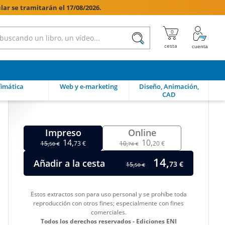
lar se tramitarán el 17/08/2026.

imática
Web y e-marketing
Diseño, Animación,
CAD
Impreso
Online
14,
10,
15,
73 €
10,
20 €
50 €
74 €
14,
Añadir a la cesta
73 €
15,
50 €
Estos extractos son para uso personal y se prohíbe toda
reproducción con otros fines; especialmente con fines
comerciales.
Todos los derechos reservados - Ediciones ENI