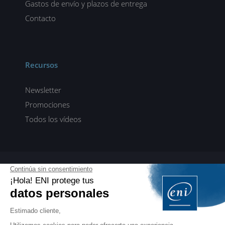
Gastos de envío y plazos de entrega
Contacto
Recursos
Newsletter
Promociones
Todos los vídeos
ENI elearning
E-formaciones en 5 idiomas
ES
FR
DE
EN
NL
PROFESIONALES