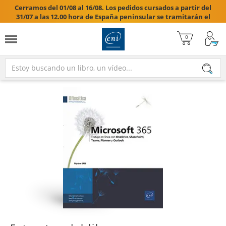
Cerramos del 01/08 al 16/08. Los pedidos cursados a partir del
31/07 a las 12.00 hora de España peninsular se tramitarán el
17/08/2026.
