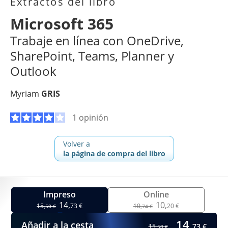
Extractos del libro
Microsoft 365
Trabaje en línea con OneDrive,
SharePoint, Teams, Planner y
Outlook
Myriam
GRIS
1 opinión
Volver a
la página de compra del libro
Impreso
Online
14,
10,
15,
73 €
10,
20 €
50 €
74 €
14,
Añadir a la cesta
73 €
15,
50 €