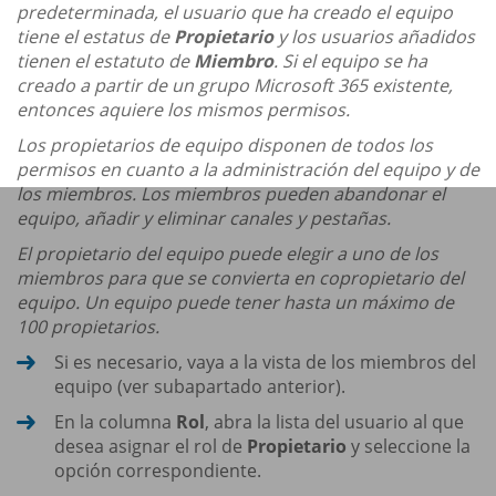
predeterminada, el usuario que ha creado el equipo
tiene el estatus de
Propietario
y los usuarios añadidos
tienen el estatuto de
Miembro
. Si el equipo se ha
creado a partir de un grupo Microsoft 365 existente,
entonces aquiere los mismos permisos.
Los propietarios de equipo disponen de todos los
permisos en cuanto a la administración del equipo y de
los miembros. Los miembros pueden abandonar el
equipo, añadir y eliminar canales y pestañas.
El propietario del equipo puede elegir a uno de los
miembros para que se convierta en copropietario del
equipo. Un equipo puede tener hasta un máximo de
100 propietarios.
Si es necesario, vaya a la vista de los miembros del
equipo (ver subapartado anterior).
En la columna
Rol
, abra la lista del usuario al que
desea asignar el rol de
Propietario
y seleccione la
opción correspondiente.