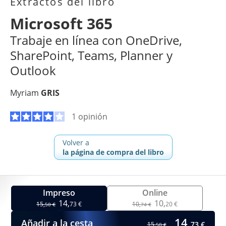
Extractos del libro
Microsoft 365
Trabaje en línea con OneDrive,
SharePoint, Teams, Planner y
Outlook
Myriam
GRIS
1 opinión
Volver a
la página de compra del libro
Impreso
Online
14,
10,
15,
73 €
10,
20 €
50 €
74 €
14,
Añadir a la cesta
73 €
15,
50 €