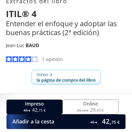
Extractos del libro
ITIL® 4
Entender el enfoque y adoptar las
buenas prácticas (2ª edición)
Jean-Luc
BAUD
1 opinión
Volver a
la página de compra del libro
Impreso
Online
42,
29,
45
75 €
31,
93 €
€
50 €
42,
Añadir a la cesta
75 €
45
€