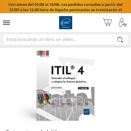
Cerramos del 01/08 al 16/08. Los pedidos cursados a partir del
31/07 a las 12.00 hora de España peninsular se tramitarán el
17/08/2026.
