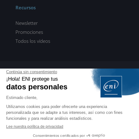
Recursos
Newsletter
Promociones
Todos los vídeos
ENI elearning
E-formaciones en 5 idiomas
ES
FR
DE
EN
NL
PROFESIONALES
Manuales para profesionales de la formación
EDITIONS ENI
Libros, vídeos y eformaciones en francés