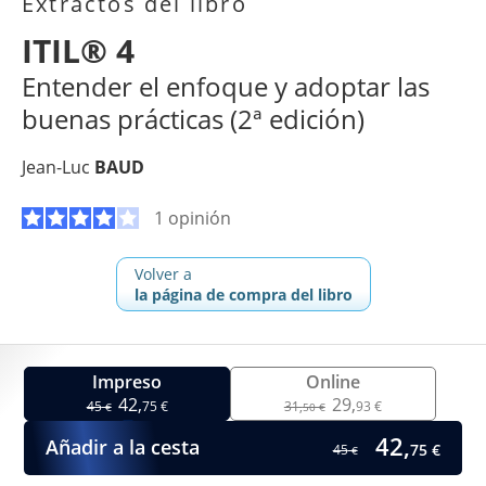
Extractos del libro
ITIL® 4
Entender el enfoque y adoptar las
buenas prácticas (2ª edición)
Jean-Luc
BAUD
1 opinión
Volver a
la página de compra del libro
Impreso
Online
42,
29,
45
75 €
31,
93 €
€
50 €
42,
Añadir a la cesta
75 €
45
€