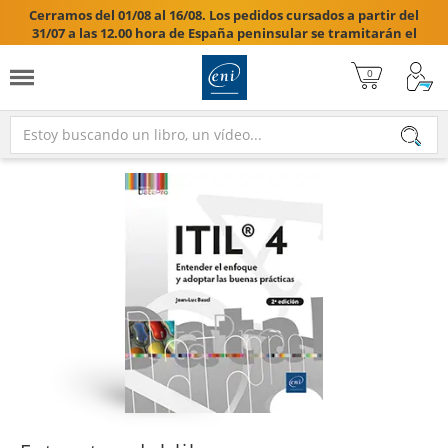
Cerramos del 01/08 al 16/08. Los pedidos cursados a partir del
31/07 a las 12.00 hora de España peninsular se tramitarán el
17/08/2026.
