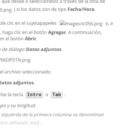
que desee o selecciónelos a través de la lista de
) si los datos son de tipo
Fecha/Hora
.
ble clic en el sujetapapeles
y, a
, haga clic en el botón
Agregar
. A continuación,
 en el botón
Abrir
.
o de diálogo
Datos adjuntos
.
el archivo seleccionado.
Datos adjuntos
.
lse la tecla
o
.
Intro
Tab
po y su longitud.
a izquierda de la primera columna se denominan
stro señalado está...