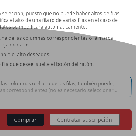
na selección, puesto que no puede haber altos de filas
ca el alto de una fila (o de varias filas en el caso de
de datos se modificará automáticamente.
e una de las columnas correspondientes o la marca
hoja de datos.
cho o el alto deseados.
fila que desee, suelte el botón del ratón.
as columnas o el alto de las filas, también puede,
s correspondientes (no es necesario seleccionar...
Comprar
Contratar suscripción