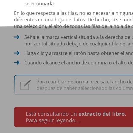
seleccionarla.
En lo que respecta a las filas, no es necesaria ningu
diferentes en una hoja de datos. De hecho, si se modifi
una selección), el alto de todas las filas de la hoja 
Señale la marca vertical situada a la derecha d
horizontal situada debajo de cualquier fila de la 
Haga clic y arrastre el ratón hasta obtener el an
Cuando alcance el ancho de columna o el alto de 
Para cambiar de forma precisa el ancho de l
después de haber seleccionado las columna
Está consultando un
extracto del libro.
Para seguir leyendo...