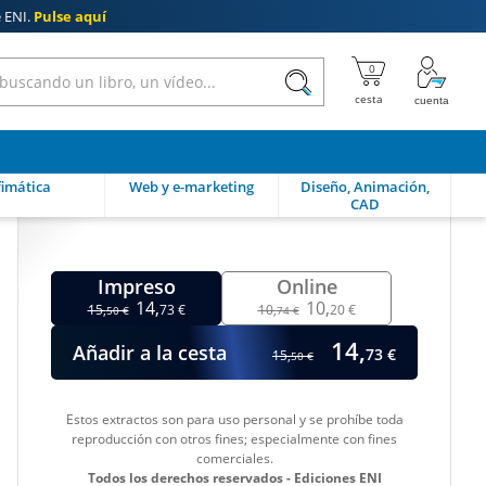
e ENI.
Pulse aquí

imática
Web y e-marketing
Diseño, Animación,
CAD
Impreso
Online
14,
10,
15,
73 €
10,
20 €
50 €
74 €
14,
Añadir a la cesta
73 €
15,
50 €
Estos extractos son para uso personal y se prohíbe toda
reproducción con otros fines; especialmente con fines
comerciales.
Todos los derechos reservados - Ediciones ENI