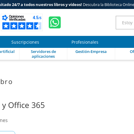
mitado 24/7 a todos nuestros libros y vídeos!
Descubra la Biblioteca Onlin
Suscripciones
Profesionales
rtificial
Servidores de
Gestión-Empresa
Of
aplicaciones
ibro
 y Office 365
ones