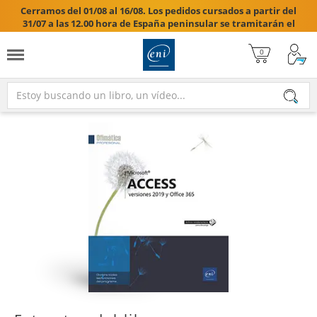
Cerramos del 01/08 al 16/08. Los pedidos cursados a partir del
31/07 a las 12.00 hora de España peninsular se tramitarán el
17/08/2026.
