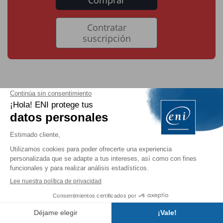
Comprar
Contratar
suscripción
Guardar una base de datos
Se trata de hacer una copia de seguridad de una base
de datos.
Abra la base de datos de la que desee hacer una
copia (véase Abrir/cerrar una base de datos).
Haga clic en la pestaña
Archivo
y, a continuación,
seleccione la opción
Guardar como
.
A continuación, haga clic en la opción
Realizar
Índice
copia de seguridad de la base de datos
de la