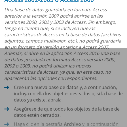
Una base de datos guardada en formato Access
anterior a la versión 2007 podrá abrirse en las
versiones 2000, 2002 y 2003 de Access. Sin embargo,
tenga en cuenta que, si se incluyen nuevas
características de Access en la base de datos (archivos
adjuntos, campos multivalor, etc.), no podrá guardarla
en un formato de versión anterior a Access 2007.
Además, si abre en la aplicación Access 2016 una base
de datos guardada en formato Access versión 2000,
2002 o 2003, no podrá utilizar las nuevas
características de Access, ya que, en este caso, no
aparecerán las opciones correspondientes.
Cree una nueva base de datos y, a continuación,
incluya en ella los objetos deseados o, si la base de
datos ya existe, ábrala.
Asegúrese de que todos los objetos de la base de
datos estén cerrados.
Haga clic en la pestaña
Archivo
y, a continuación,