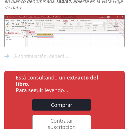
en blanco denominada
Tabla1
, abierta en la vista Hoja
de datos.
A continuación, deberá...
Está consultando un
extracto del
libro.
Para seguir leyendo...
Comprar
Contratar
suscripción