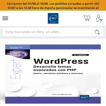
Cerramos del 01/08 al 16/08. Los pedidos cursados a partir del
31/07 a las 12.00 hora de España peninsular se tramitarán el
17/08/2026.
