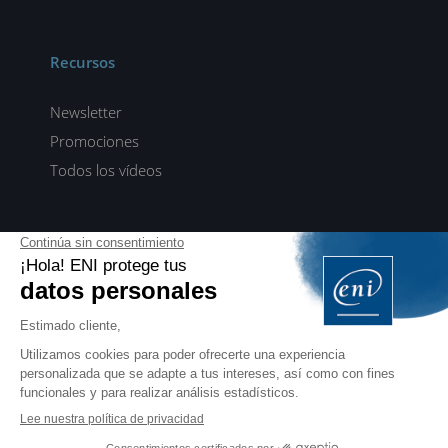
Recursos
Newsletter
Promociones
Todos los vídeos
ENI elearning
E-formaciones en 5 idiomas
ES
FR
DE
EN
NL
PROFESIONALES
Manuales para profesionales de la formación
EDITIONS ENI