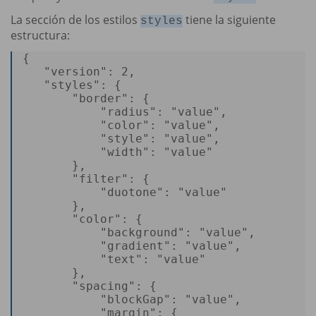
La sección de los estilos
tiene la siguiente
styles
estructura:
{ 

   "version": 
2
, 

"styles"
: { 

       "
border
": { 

           "radius": 
"value"
, 

"color"
: 
"value"
, 

"style"
: 
"value"
, 

"width"
: 
"value"
       }, 

       "
filter
": { 

           "duotone": 
"value"
       }, 

       "
color
": { 

           "
background
": 
"value"
, 

"gradient"
: 
"value"
, 

"text"
: 
"value"
       }, 

       "spacing": { 

           "blockGap": 
"value"
, 

"margin"
: { 
