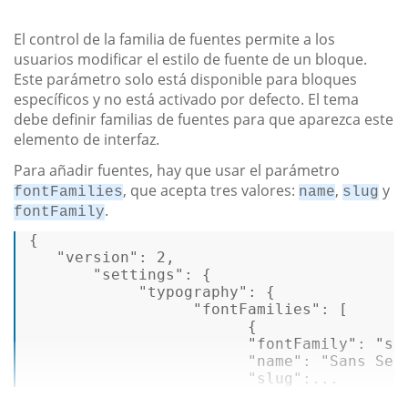
El control de la familia de fuentes permite a los
usuarios modificar el estilo de fuente de un bloque.
Este parámetro solo está disponible para bloques
específicos y no está activado por defecto. El tema
debe definir familias de fuentes para que aparezca este
elemento de interfaz.
Para añadir fuentes, hay que usar el parámetro
, que acepta tres valores:
,
y
fontFamilies
name
slug
.
fontFamily
{ 

"version"
: 2, 

"settings"
: { 

"typography"
: { 

"fontFamilies"
: [ 

                        { 

"fontFamily"
: 
"sa
"name"
: 
"Sans Ser
"slug"
:...