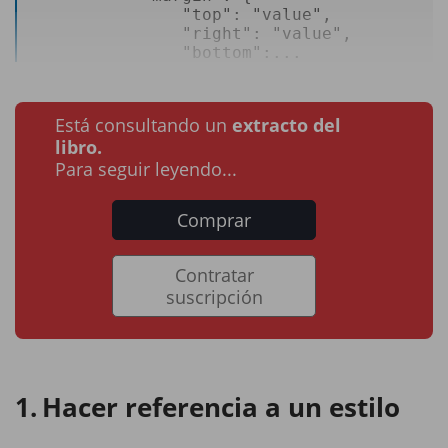
               "
top
": 
"value"
, 

"right"
: 
"value"
, 

"bottom"
:...
Está consultando un
extracto del
libro.
Para seguir leyendo...
Comprar
Contratar
suscripción
Hacer referencia a un estilo