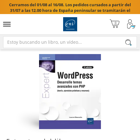
Cerramos del 01/08 al 16/08. Los pedidos cursados a partir del
31/07 a las 12.00 hora de España peninsular se tramitarán el
17/08/2026.
