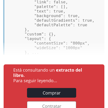
"link"
: 
false
, 

"palette"
: [], 

"text"
: 
true
, 

"background"
: 
true
, 

"defaultGradients"
: 
true
, 

"defaultPalette"
: 
true
       }, 

"custom"
: {}, 

"layout"
: { 

"contentSize"
: 
"800px"
, 

"wideSize"
: 
"1000px"
       }, ...
Está consultando un
extracto del
libro.
Para seguir leyendo...
Comprar
Contratar