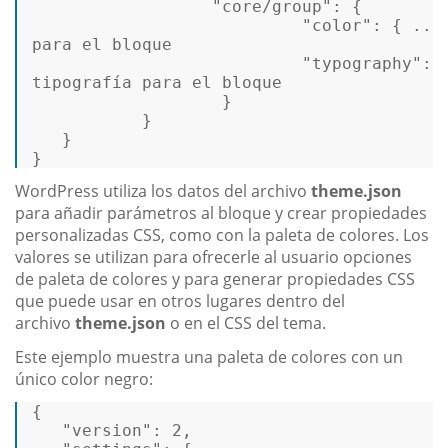
                  "core/group": { 

                           "
color
": { ...
para el bloque 

                           "typography": {
tipografí
a
 para el bloque 

                   } 

           } 

   } 

} 
WordPress utiliza los datos del archivo
theme.json
para añadir parámetros al bloque y crear propiedades
personalizadas CSS, como con la paleta de colores. Los
valores se utilizan para ofrecerle al usuario opciones
de paleta de colores y para generar propiedades CSS
que puede usar en otros lugares dentro del
archivo
theme.json
o en el CSS del tema.
Este ejemplo muestra una paleta de colores con un
único color negro:
{ 

"version"
: 2, 
