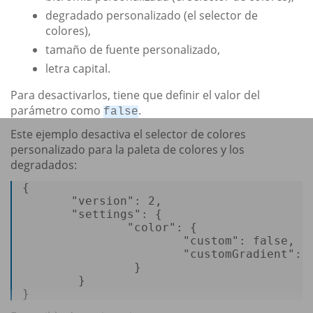
degradado personalizado (el selector de
colores),
tamaño de fuente personalizado,
letra capital.
Para desactivarlos, tiene que definir el valor del
parámetro como
.
false
Este ejemplo desactiva el selector de colores
personalizado para la paleta de colores y los
degradados:
{
"version"
:
2
,
"settings"
:
{
"color"
:
{
"custom"
:
false
,
"customGradient"
:
}
}
}