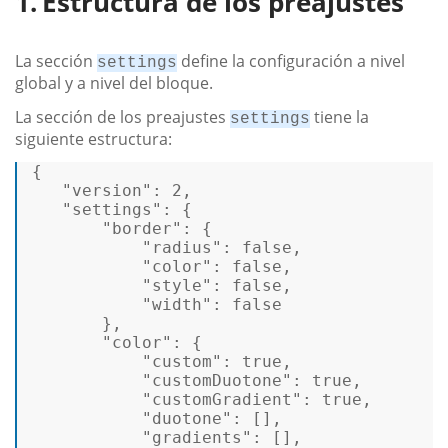
Estructura de los preajustes
La sección
define la configuración a nivel
settings
global y a nivel del bloque.
La sección de los preajustes
tiene la
settings
siguiente estructura:
{ 

"version"
: 2, 

"settings"
: { 

"border"
: { 

"radius"
: 
false
, 

"color"
: 
false
, 

"style"
: 
false
, 

"width"
: 
false
       }, 

"color"
: { 

"custom"
: 
true
, 

"customDuotone"
: 
true
, 

"customGradient"
: 
true
, 

"duotone"
: [], 

"gradients"
: [], 
