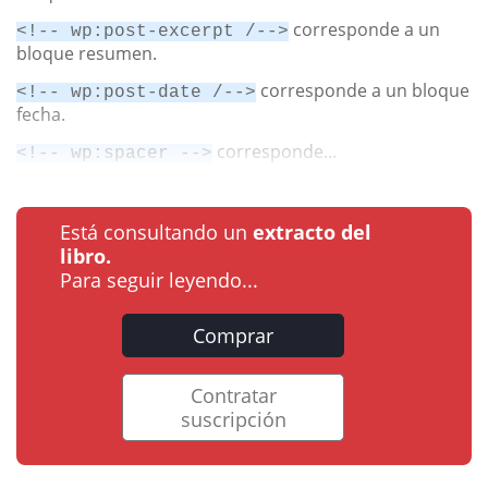
corresponde a un
<!-- wp:post-excerpt /-->
bloque resumen.
corresponde a un bloque
<!-- wp:post-date /-->
fecha.
corresponde...
<!-- wp:spacer -->
Está consultando un
extracto del
libro.
Para seguir leyendo...
Comprar
Contratar
suscripción