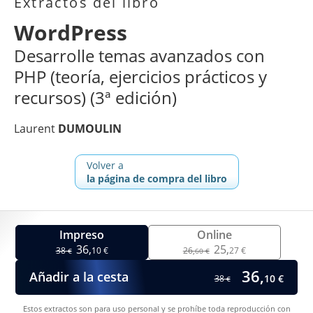
Extractos del libro
WordPress
Desarrolle temas avanzados con
PHP (teoría, ejercicios prácticos y
recursos) (3ª edición)
Laurent
DUMOULIN
Volver a
la página de compra del libro
Impreso
Online
36,
25,
38
10 €
26,
27 €
€
60 €
36,
Añadir a la cesta
10 €
38
€
Estos extractos son para uso personal y se prohíbe toda reproducción con