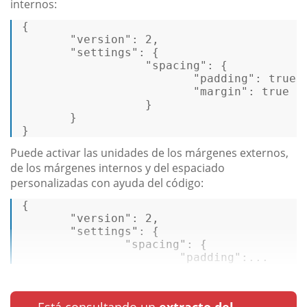
internos:
{
"version"
:
2
,
"settings"
:
{
"spacing"
:
{
"padding"
:
true
,
"margin"
:
true
}
}
}
Puede activar las unidades de los márgenes externos,
de los márgenes internos y del espaciado
personalizadas con ayuda del código:
{ 

"version"
: 2, 

"settings"
: { 

"spacing"
: { 

"padding"
:...
Está consultando un
extracto del