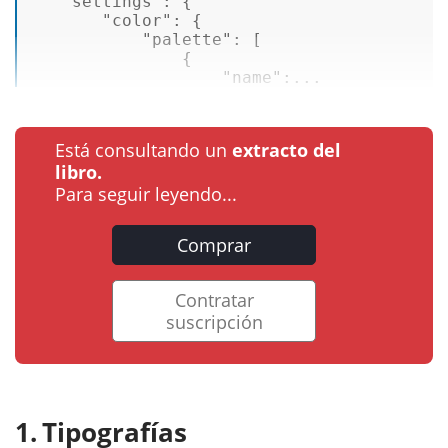
"settings"
: { 

"color"
: { 

"palette"
: [ 

               { 

"name"
:...
Está consultando un
extracto del
libro.
Para seguir leyendo...
Comprar
Contratar
suscripción
Tipografías