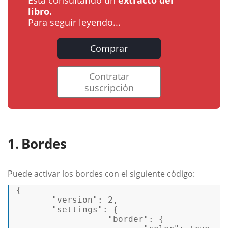
libro.
Para seguir leyendo...
Comprar
Contratar
suscripción
Bordes
Puede activar los bordes con el siguiente código:
{
"version"
:
2
,
"settings"
:
{
"border"
:
{