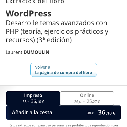
Extractos del libro
WordPress
Desarrolle temas avanzados con
PHP (teoría, ejercicios prácticos y
recursos) (3ª edición)
Laurent
DUMOULIN
Volver a
la página de compra del libro
Impreso
Online
36,
25,
38
10 €
26,
27 €
€
60 €
36,
Añadir a la cesta
10 €
38
€
Estos extractos son para uso personal y se prohíbe toda reproducción con