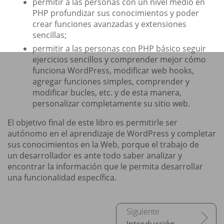
permitir a las personas con un nivel medio en
PHP profundizar sus conocimientos y poder
crear funciones avanzadas y extensiones
sencillas;
permitir a las personas con PHP básico seguir
ejercicios sencillos y comprender mejor cómo
funciona WordPress, modificar web hooks,
agregar funciones simples, comprender y
modificar bucles, etc. y de esta manera,
personalizar completamente su sitio web.
El objetivo final de este libro es permitirle ser
autónomo en el aprendizaje de WordPress y completar
sus conocimientos en la Web, porque el trabajo de
un desarrollador es ante todo saber analizar y
encontrar la información que le permita desarrollar
una funcionalidad específica.
Introducción a WordPress