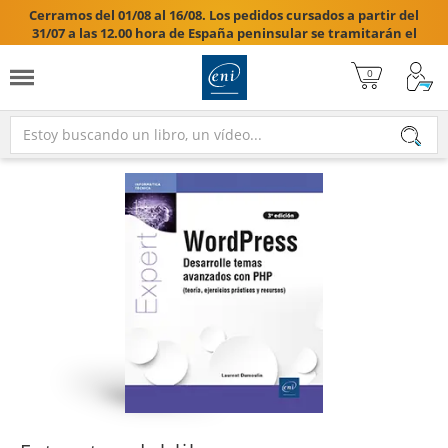
Cerramos del 01/08 al 16/08. Los pedidos cursados a partir del
31/07 a las 12.00 hora de España peninsular se tramitarán el
17/08/2026.
