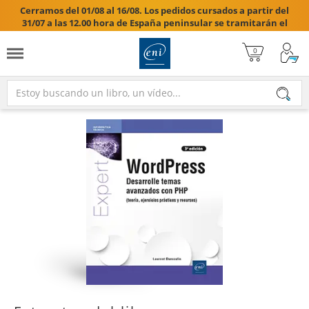
Cerramos del 01/08 al 16/08. Los pedidos cursados a partir del
31/07 a las 12.00 hora de España peninsular se tramitarán el
17/08/2026.
