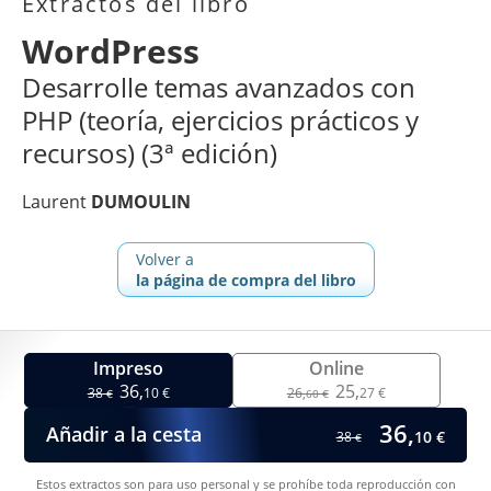
Extractos del libro
WordPress
Desarrolle temas avanzados con
PHP (teoría, ejercicios prácticos y
recursos) (3ª edición)
Laurent
DUMOULIN
Volver a
la página de compra del libro
Impreso
Online
36,
25,
38
10 €
26,
27 €
€
60 €
36,
Añadir a la cesta
10 €
38
€
Estos extractos son para uso personal y se prohíbe toda reproducción con