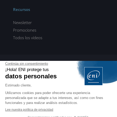
Recursos
Newsletter
Promociones
Todos los vídeos
ENI elearning
E-formaciones en 5 idiomas
ES
FR
DE
EN
NL
PROFESIONALES
Manuales para profesionales de la formación
EDITIONS ENI
Libros, vídeos y eformaciones en francés