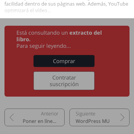
facilidad dentro de sus páginas web. Además, YouTube
optimizará el vídeo...
Está consultando un
extracto del
libro.
Para seguir leyendo...
Comprar
Contratar
suscripción
Poner en línea o migrar su sitio web
WordPress MU