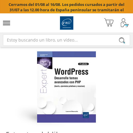
Cerramos del 01/08 al 16/08. Los pedidos cursados a partir del
31/07 a las 12.00 hora de España peninsular se tramitarán el
17/08/2026.
