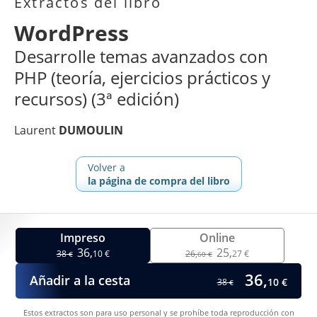
Extractos del libro
WordPress
Desarrolle temas avanzados con
PHP (teoría, ejercicios prácticos y
recursos) (3ª edición)
Laurent
DUMOULIN
Volver a
la página de compra del libro
Impreso
Online
36,
25,
38
10 €
26,
27 €
€
60 €
36,
Añadir a la cesta
10 €
38
€
Estos extractos son para uso personal y se prohíbe toda reproducción con