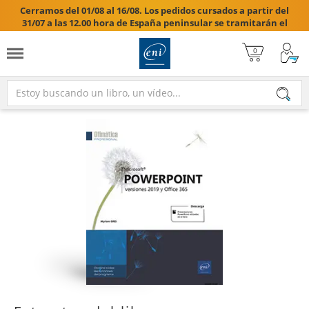
Cerramos del 01/08 al 16/08. Los pedidos cursados a partir del
31/07 a las 12.00 hora de España peninsular se tramitarán el
17/08/2026.
