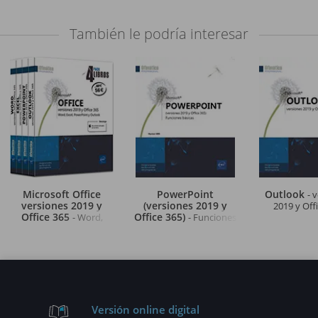
También le podría interesar
Microsoft Office
PowerPoint
Outlook
- 
versiones 2019 y
(versiones 2019 y
2019 y Off
Office 365
Office 365)
- Word,
- Funciones
Excel, PowerPoint y
básicas
Outlook
Versión online digital