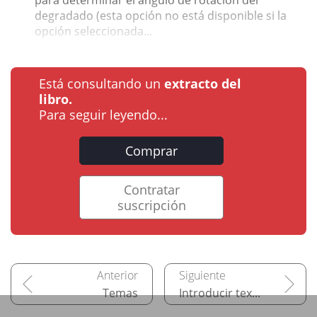
para determinar el ángulo de rotación del
degradado (esta opción no está disponible si la
opción seleccionada...
Está consultando un
extracto del
libro.
Para seguir leyendo...
Comprar
Contratar
suscripción
Temas
Introducir texto