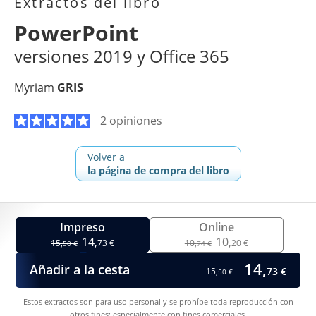
Extractos del libro
PowerPoint
versiones 2019 y Office 365
Myriam
GRIS
2 opiniones
Volver a
la página de compra del libro
Impreso
Online
14,
10,
15,
73 €
10,
20 €
50 €
74 €
14,
Añadir a la cesta
73 €
15,
50 €
Estos extractos son para uso personal y se prohíbe toda reproducción con
otros fines; especialmente con fines comerciales.