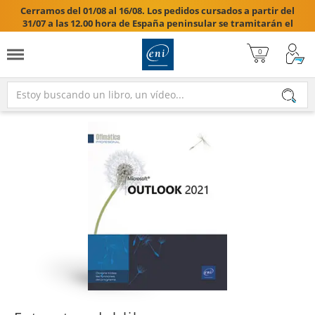
Cerramos del 01/08 al 16/08. Los pedidos cursados a partir del
31/07 a las 12.00 hora de España peninsular se tramitarán el
17/08/2026.
