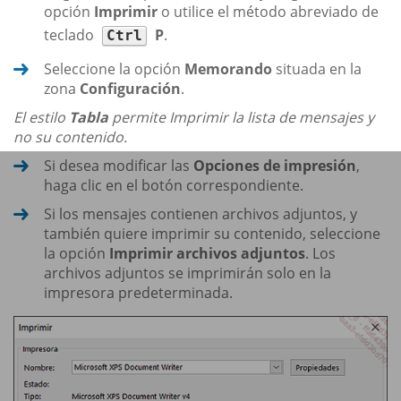
opción
Imprimir
o utilice el método abreviado de
teclado
P
.
Ctrl
Seleccione la opción
Memorando
situada en la
zona
Configuración
.
El estilo
Tabla
permite Imprimir la lista de mensajes y
no su contenido.
Si desea modificar las
Opciones de impresión
,
haga clic en el botón correspondiente.
Si los mensajes contienen archivos adjuntos, y
también quiere imprimir su contenido, seleccione
la opción
Imprimir archivos adjuntos
. Los
archivos adjuntos se imprimirán solo en la
impresora predeterminada.