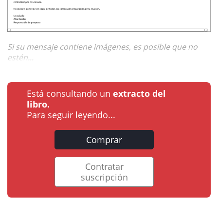
Si su mensaje contiene imágenes, es posible que no
estén...
Está consultando un
extracto del
libro.
Para seguir leyendo...
Comprar
Contratar
suscripción