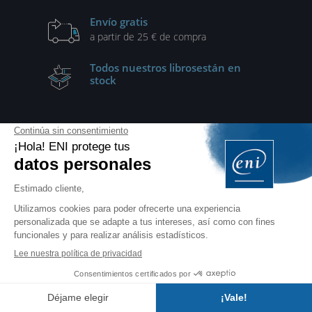
Envío gratis
a partir de 25 € de compra
Todos nuestros libros
están en
stock
Suscríbase a nuestra newsletter
nuestra Política de protección de datos de carácter
personal
Aceptar
Actualidad