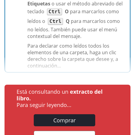
Etiquetas
o usar el método abreviado del
teclado
O
para marcarlos como
Ctrl
leídos o
Q
para marcarlos como
Ctrl
no leídos. También puede usar el menú
contextual del mensaje.
Para declarar como leídos todos los
elementos de una carpeta, haga un clic
derecho sobre la carpeta que desee y, a
continuación...
Está consultando un
extracto del
libro.
Para seguir leyendo...
Comprar