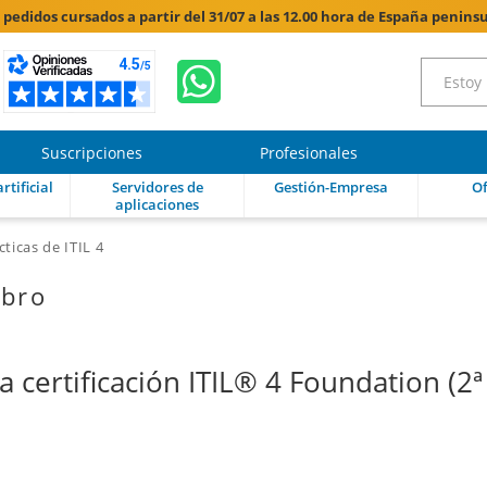
s pedidos cursados a partir del 31/07 a las 12.00 hora de España peninsu
Suscripciones
Profesionales
rtificial
Servidores de
Gestión-Empresa
Of
aplicaciones
ticas de ITIL 4
ibro
a certificación ITIL® 4 Foundation (2ª