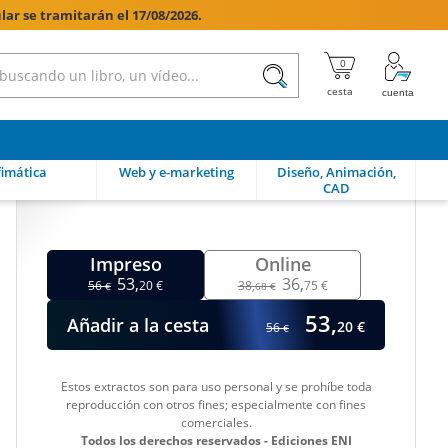
lar se tramitarán el 17/08/2026.

imática
Web y e-marketing
Diseño, Animación,
CAD
Impreso
Online
53,
36,
56
20 €
38,
75 €
€
68 €
53,
Añadir a la cesta
20 €
56
€
Estos extractos son para uso personal y se prohíbe toda
reproducción con otros fines; especialmente con fines
comerciales.
Todos los derechos reservados - Ediciones ENI