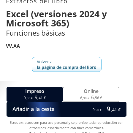
Extractos del libro
Excel (versiones 2024 y
Microsoft 365)
Funciones básicas
VV.AA
Volver a
la página de compra del libro
Impreso
Online
9,
6,
9,
41 €
6,
56 €
90 €
90 €
9,
Añadir a la cesta
41 €
9,
90 €
Estos extractos son para uso personal y se prohíbe toda reproducción con
otros fines; especialmente con fines comerciales.