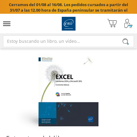
Cerramos del 01/08 al 16/08. Los pedidos cursados a partir del
31/07 a las 12.00 hora de España peninsular se tramitarán el
17/08/2026.
