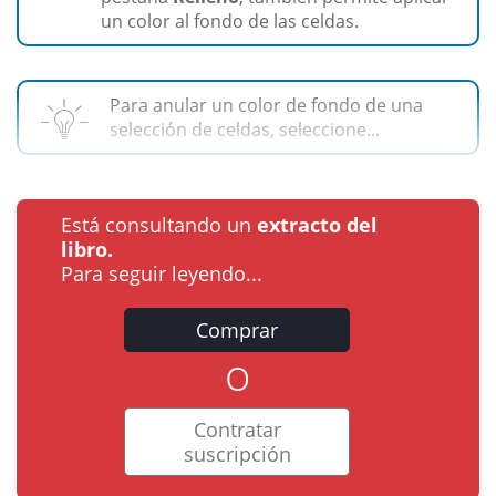
un color al fondo de las celdas.
Para anular un color de fondo de una
selección de celdas, seleccione...
Está consultando un
extracto del
libro.
Para seguir leyendo...
Comprar
o
Contratar
suscripción