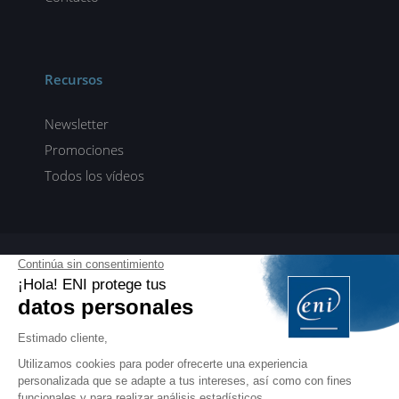
Recursos
Newsletter
Promociones
Todos los vídeos
ENI elearning
E-formaciones en 5 idiomas
ES
FR
DE
EN
NL
PROFESIONALES
Manuales para profesionales de la formación