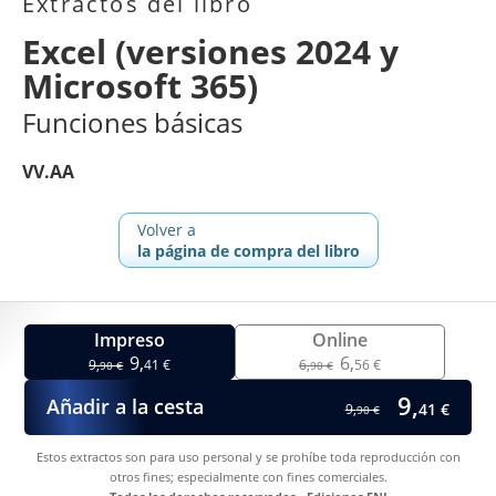
Extractos del libro
Excel (versiones 2024 y
Microsoft 365)
Funciones básicas
VV.AA
Volver a
la página de compra del libro
Impreso
Online
9,
6,
9,
41 €
6,
56 €
90 €
90 €
9,
Añadir a la cesta
41 €
9,
90 €
Estos extractos son para uso personal y se prohíbe toda reproducción con
otros fines; especialmente con fines comerciales.