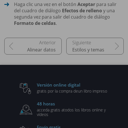
Haga clic una vez en el botón
Aceptar
para salir
del cuadro de diálogo
Efectos de relleno
y una
segunda vez para salir del cuadro de diálogo
Formato de celdas
.
Alinear datos
Estilos y temas
Versión online digital
gratis por la compra de
un libro impreso
48 horas
acceda gratis a
todos los libros online y
vídeos
Envío gratis