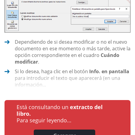
Dependiendo de si desea modificar o no el nuevo
documento en ese momento o más tarde, active la
opción correspondiente en el cuadro
Cuándo
modificar
.
Si lo desea, haga clic en el botón
Info. en pantalla
para introducir el texto que aparecerá (en una
información...
Está consultando un
extracto del
libro.
Para seguir leyendo...