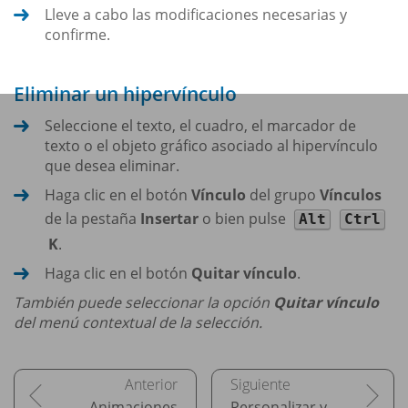
Lleve a cabo las modificaciones necesarias y
confirme.
Eliminar un hipervínculo
Seleccione el texto, el cuadro, el marcador de
texto o el objeto gráfico asociado al hipervínculo
que desea eliminar.
Haga clic en el botón
Vínculo
del grupo
Vínculos
de la pestaña
Insertar
o bien pulse
Alt
Ctrl
K
.
Haga clic en el botón
Quitar vínculo
.
También puede seleccionar la opción
Quitar vínculo
del menú contextual de la selección.
Animaciones
Personalizar y exportar una presentación