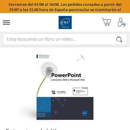
Cerramos del 01/08 al 16/08. Los pedidos cursados a partir del
31/07 a las 12.00 hora de España peninsular se tramitarán el
17/08/2026.
