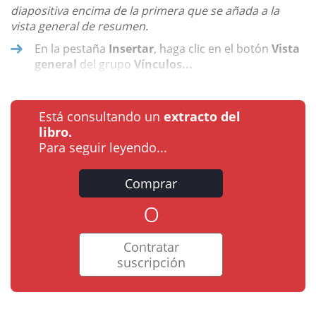
diapositiva encima de la primera que se añada a la
vista general de resumen.
En la pestaña
Insertar
, haga clic en el botón
Vista
general
del grupo
Vínculos...
Está consultando un
extracto del
libro.
Para seguir leyendo...
Comprar
o
Contratar
suscripción