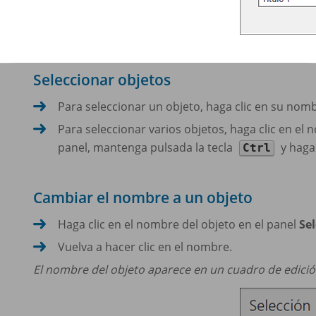
Seleccionar objetos
Para seleccionar un objeto, haga clic en su nom
Para seleccionar varios objetos, haga clic en el
panel, mantenga pulsada la tecla
y haga 
Ctrl
Cambiar el nombre a un objeto
Haga clic en el nombre del objeto en el panel
Se
Vuelva a hacer clic en el nombre.
El nombre del objeto aparece en un cuadro de edició