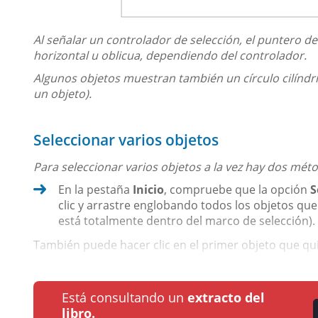
Al señalar un controlador de selección, el puntero de
horizontal u oblicua, dependiendo del controlador.
Algunos objetos muestran también un círculo cilínd
un objeto).
Seleccionar varios objetos
Para seleccionar varios objetos a la vez hay dos mét
En la pestaña
Inicio
, compruebe que la opción
S
clic y arrastre englobando todos los objetos que
está totalmente dentro del marco de selección).
También puede hacer clic en el primer objeto que qui
Está consultando un
extracto del
libro.