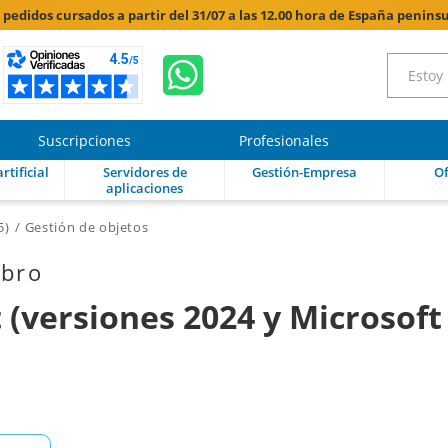
s pedidos cursados a partir del 31/07 a las 12.00 hora de España peninsu
Suscripciones
Profesionales
rtificial
Servidores de
Gestión-Empresa
Of
aplicaciones
5)
Gestión de objetos
ibro
(versiones 2024 y Microsoft