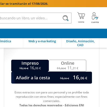
lar se tramitarán el 17/08/2026.

imática
Web y e-marketing
Diseño, Animación,
CAD
Impreso
Online
16,
11,
16,
06 €
11,
31 €
90 €
90 €
16,
Añadir a la cesta
06 €
16,
90 €
Estos extractos son para uso personal y se prohíbe toda
reproducción con otros fines; especialmente con fines
comerciales.
Todos los derechos reservados - Ediciones ENI