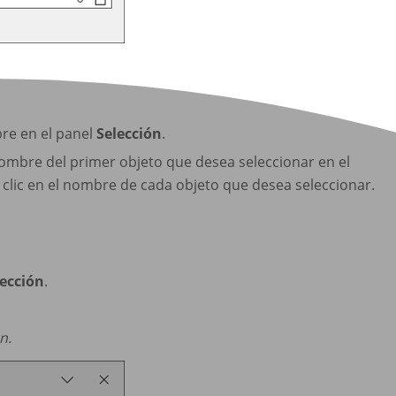
bre en el panel
Selección
.
 nombre del primer objeto que desea seleccionar en el
clic en el nombre de cada objeto que desea seleccionar.
lección
.
n.