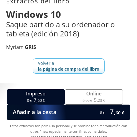
Extractos del libro
Windows 10
Saque partido a su ordenador o
tableta (edición 2018)
Myriam
GRIS
Volver a
la página de compra del libro
Impreso
Online
7,
5,
8
60 €
5,
23 €
€
50 €
7,
Añadir a la cesta
60 €
8
€
Estos extractos son para uso personal y se prohíbe toda reproducción con
otros fines; especialmente con fines comerciales.
Todos los derechos reservados - Ediciones ENI