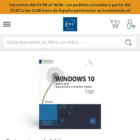
Cerramos del 01/08 al 16/08. Los pedidos cursados a partir del
31/07 a las 12.00 hora de España peninsular se tramitarán el
17/08/2026.
