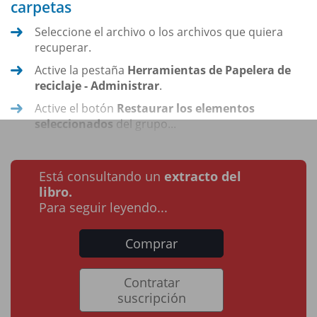
carpetas
Seleccione el archivo o los archivos que quiera
recuperar.
Active la pestaña
Herramientas de Papelera de
reciclaje - Administrar
.
Active el botón
Restaurar los elementos
seleccionados
del grupo...
Está consultando un
extracto del
libro.
Para seguir leyendo...
Comprar
Contratar
suscripción