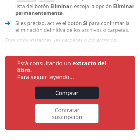
lista del botón
Eliminar
, escoja la opción
Eliminar
permanentemente
.
Si es preciso, active el botón
Sí
para confirmar la
eliminación definitiva de los archivos o carpetas.
Tras unos instantes, las carpetas o los archivos...
Está consultando un
extracto del
libro.
Para seguir leyendo...
Comprar
Contratar
suscripción