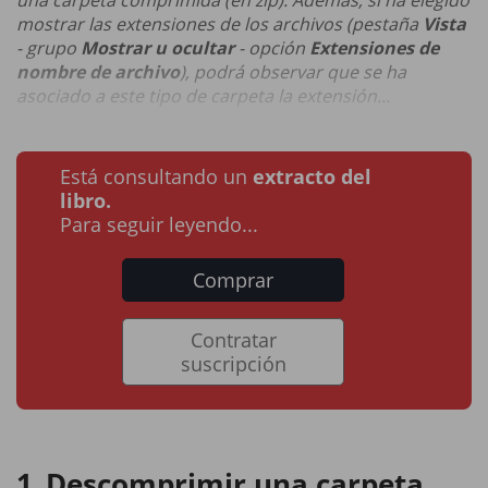
una carpeta comprimida (en zip). Además, si ha elegido
mostrar las extensiones de los archivos (pestaña
Vista
- grupo
Mostrar u ocultar
- opción
Extensiones de
nombre de archivo
), podrá observar que se ha
asociado a este tipo de carpeta la extensión...
Está consultando un
extracto del
libro.
Para seguir leyendo...
Comprar
Contratar
suscripción
Descomprimir una carpeta