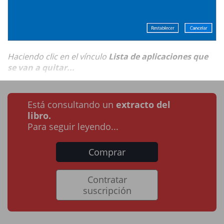
Haciendo clic en el vínculo
Lista de aplicaciones que
se van a quitar...
Está consultando un
extracto del
libro.
Para seguir leyendo...
Comprar
Contratar
suscripción