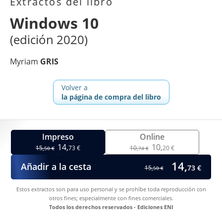
Extractos del libro
Windows 10
(edición 2020)
Myriam
GRIS
Volver a
la página de compra del libro
Impreso
Online
14,
10,
15,
73 €
10,
20 €
50 €
74 €
14,
Añadir a la cesta
73 €
15,
50 €
Estos extractos son para uso personal y se prohíbe toda reproducción con
otros fines; especialmente con fines comerciales.
Todos los derechos reservados - Ediciones ENI