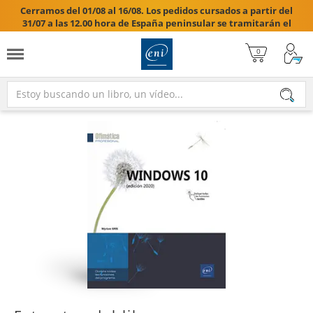
Cerramos del 01/08 al 16/08. Los pedidos cursados a partir del
31/07 a las 12.00 hora de España peninsular se tramitarán el
17/08/2026.
