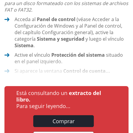
para un disco formateado con los sistemas de archivos
FAT o FAT32.
Acceda al
Panel de control
(véase Acceder a la
Configuración de Windows y al Panel de control,
del capítulo Configuración general), active la
categoría
Sistema y seguridad
y luego el vínculo
Sistema
.
Active el vínculo
Protección del sistema
situado
en el panel izquierdo.
Si aparece la ventana
Control de cuenta...
Está consultando un
extracto del
libro.
Para seguir leyendo...
Comprar