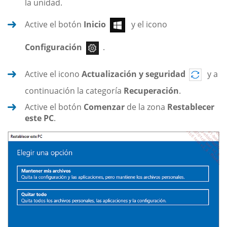
la unidad.
Active el botón
Inicio
y el icono
Configuración
.
Active el icono
Actualización y seguridad
y a
continuación la categoría
Recuperación
.
Active el botón
Comenzar
de la zona
Restablecer
este PC
.