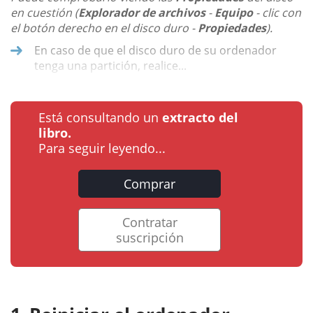
en cuestión (
Explorador de archivos
-
Equipo
- clic con
el botón derecho en el disco duro -
Propiedades
).
En caso de que el disco duro de su ordenador
tenga una partición, realice...
Está consultando un
extracto del
libro.
Para seguir leyendo...
Comprar
Contratar
suscripción