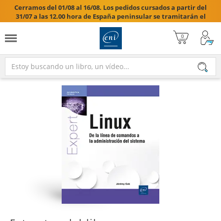
Cerramos del 01/08 al 16/08. Los pedidos cursados a partir del
31/07 a las 12.00 hora de España peninsular se tramitarán el
17/08/2026.
