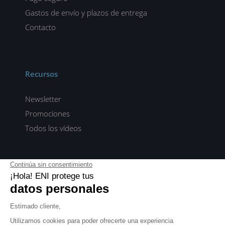
Gastos de envío y plazos de entrega
Contacto
Recursos
Newsletter
Promociones
Todos los vídeos
ENI elearning
E-formaciones en 5 idiomas
ES
FR
DE
EN
NL