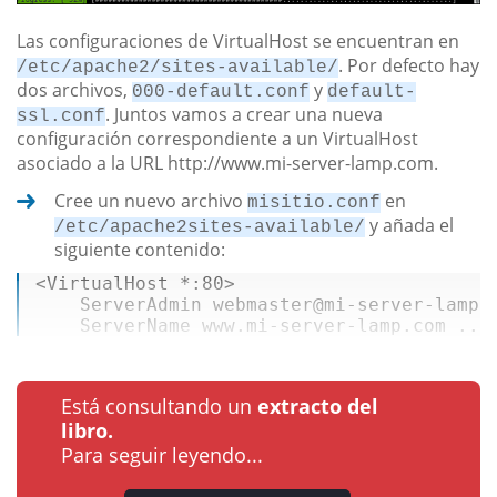
Las configuraciones de VirtualHost se encuentran en
. Por defecto hay
/etc/apache2/sites-available/
dos archivos,
y
000-default.conf
default-
. Juntos vamos a crear una nueva
ssl.conf
configuración correspondiente a un VirtualHost
asociado a la URL http://www.mi-server-lamp.com.
Cree un nuevo archivo
en
misitio.conf
y añada el
/etc/apache2sites-available/
siguiente contenido:
<VirtualHost *:
80
> 

    ServerAdmin webmaster
@mi
-server-lamp.c
    ServerName www.mi-server-lamp.com ...
Está consultando un
extracto del
libro.
Para seguir leyendo...