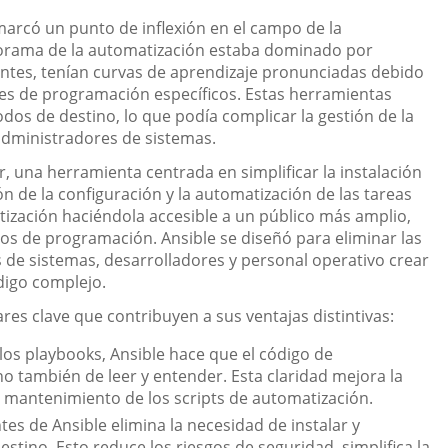
arcó un punto de inflexión en el campo de la
anorama de la automatización estaba dominado por
tes, tenían curvas de aprendizaje pronunciadas debido
jes de programación específicos. Estas herramientas
dos de destino, lo que podía complicar la gestión de la
 administradores de sistemas.
, una herramienta centrada en simplificar la instalación
ón de la configuración y la automatización de las tareas
tización haciéndola accesible a un público más amplio,
s de programación. Ansible se diseñó para eliminar las
 de sistemas, desarrolladores y personal operativo crear
ódigo complejo.
lares clave que contribuyen a sus ventajas distintivas:
a los playbooks, Ansible hace que el código de
ino también de leer y entender. Esta claridad mejora la
el mantenimiento de los scripts de automatización.
ntes de Ansible elimina la necesidad de instalar y
stino. Esto reduce los riesgos de seguridad, simplifica la