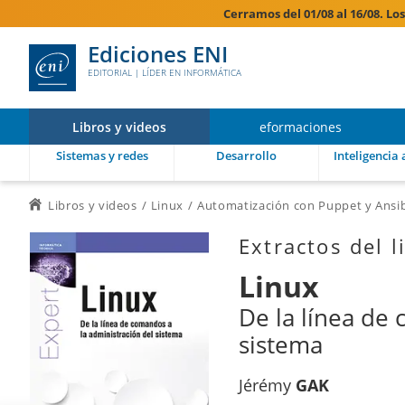
Cerramos del 01/08 al 16/08. Lo
Ediciones ENI
EDITORIAL | LÍDER EN INFORMÁTICA
Libros y videos
eformaciones
Sistemas y redes
Desarrollo
Inteligencia a
Libros y videos
Linux
Automatización con Puppet y Ansi
Extractos del l
Linux
De la línea de
sistema
Jérémy
GAK