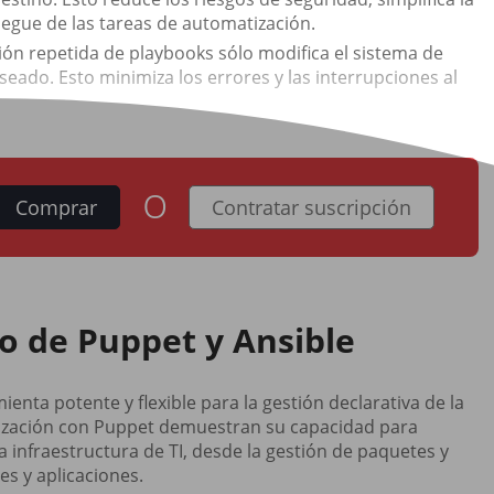
liegue de las tareas de automatización.
ción repetida de playbooks sólo modifica el sistema de
seado. Esto minimiza los errores y las interrupciones al
o
Comprar
Contratar suscripción
o de Puppet y Ansible
ta potente y flexible para la gestión declarativa de la
tización con Puppet demuestran su capacidad para
infraestructura de TI, desde la gestión de paquetes y
es y aplicaciones.