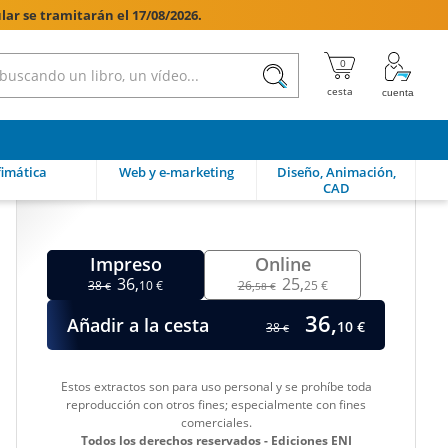
lar se tramitarán el 17/08/2026.

imática
Web y e-marketing
Diseño, Animación,
CAD
Impreso
Online
36,
25,
38
10 €
26,
25 €
€
58 €
36,
Añadir a la cesta
10 €
38
€
Estos extractos son para uso personal y se prohíbe toda
reproducción con otros fines; especialmente con fines
comerciales.
Todos los derechos reservados - Ediciones ENI