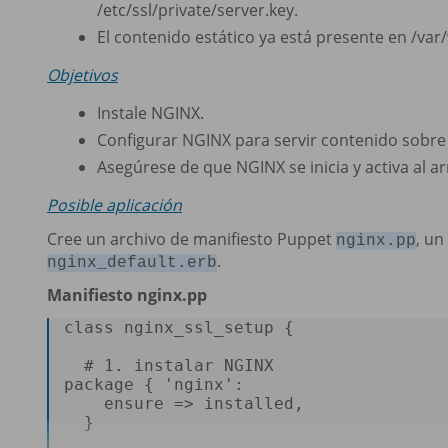
/etc/ssl/private/server.key.
El contenido estático ya está presente en /va
Objetivos
Instale NGINX.
Configurar NGINX para servir contenido sobre
Asegúrese de que NGINX se inicia y activa al ar
Posible aplicación
Cree un archivo de manifiesto Puppet
, un
nginx.pp
.
nginx_default.erb
Manifiesto nginx.pp
class
 nginx_ssl_setup { 

# 1. instalar NGINX 
package { 
'nginx'
: 

ensure
 => installed, 

  } 
