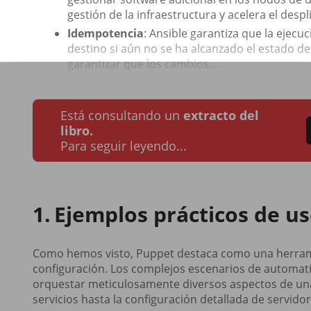
gestión de la infraestructura y acelera el desp
Idempotencia
: Ansible garantiza que la ejecu
destino si aún no se ha alcanzado el estado de
garantizar que los cambios...
Está consultando un
extracto del
libro.
Para seguir leyendo...
Ejemplos prácticos de us
Como hemos visto, Puppet destaca como una herramien
configuración. Los complejos escenarios de automa
orquestar meticulosamente diversos aspectos de una 
servicios hasta la configuración detallada de servidor