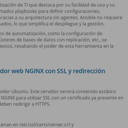
ización de TI que destaca por su facilidad de uso y su
lamados playbooks para definir configuraciones,
racias a su arquitectura sin agentes, Ansible no requiere
ados, lo que simplifica el despliegue y la gestión.
 de automatización, como la configuración de
steres de bases de datos con replicación, etc., se
iestos, resaltando el poder de esta herramienta en la
vidor web NGINX con SSL y redirección
idor Ubuntu. Este servidor servirá contenido estático
GINX para utilizar SSL con un certificado ya presente en
deben redirigir a HTTPS.
enan en /etc/ssl/certs/server.crt y