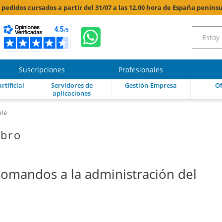
s pedidos cursados a partir del 31/07 a las 12.00 hora de España peninsu
Suscripciones
Profesionales
rtificial
Servidores de
Gestión-Empresa
Of
aplicaciones
ble
ibro
 comandos a la administración del