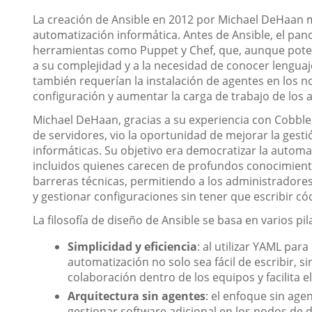
La creación de Ansible en 2012 por Michael DeHaan m
automatización informática. Antes de Ansible, el p
herramientas como Puppet y Chef, que, aunque poten
a su complejidad y a la necesidad de conocer lengua
también requerían la instalación de agentes en los no
configuración y aumentar la carga de trabajo de los
Michael DeHaan, gracias a su experiencia con Cobbler
de servidores, vio la oportunidad de mejorar la gesti
informáticas. Su objetivo era democratizar la automa
incluidos quienes carecen de profundos conocimiento
barreras técnicas, permitiendo a los administradores
y gestionar configuraciones sin tener que escribir c
La filosofía de diseño de Ansible se basa en varios pi
Simplicidad y eficiencia
: al utilizar YAML par
automatización no solo sea fácil de escribir, s
colaboración dentro de los equipos y facilita 
Arquitectura sin agentes
: el enfoque sin age
gestionar software adicional en los nodos de de