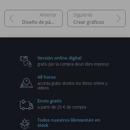
Diseño de página
Crear gráficos
Versión online digital
gratis por la compra de
un libro impreso
48 horas
acceda gratis a
todos los libros online y
vídeos
Envío gratis
a partir de 25 € de compra
Todos nuestros libros
están en
stock