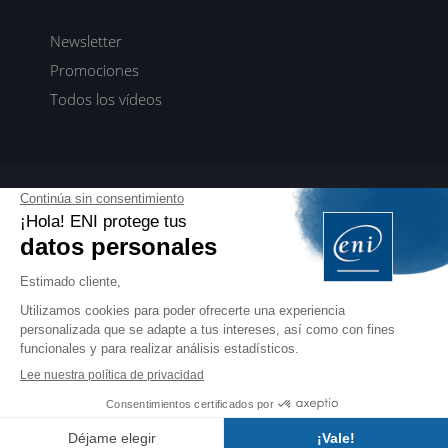
Newsletter
Promociones
Todos los vídeos
ENI elearning
E-formaciones en 5 idiomas
ES
FR
DE
EN
NL
PROFESIONALES
Manuales para profesionales de la formación
EDITIONS ENI
Libros, vídeos y eformaciones en francés