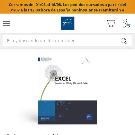
Cerramos del 01/08 al 16/08. Los pedidos cursados a partir del
31/07 a las 12.00 hora de España peninsular se tramitarán el
17/08/2026.
