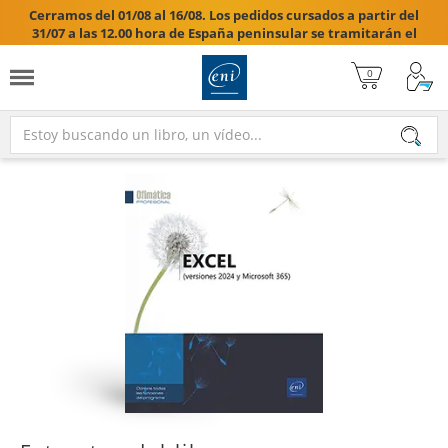
Cerramos del 01/08 al 16/08. Los pedidos cursados a partir del
31/07 a las 12.00 hora de España peninsular se tramitarán el
17/08/2026.
