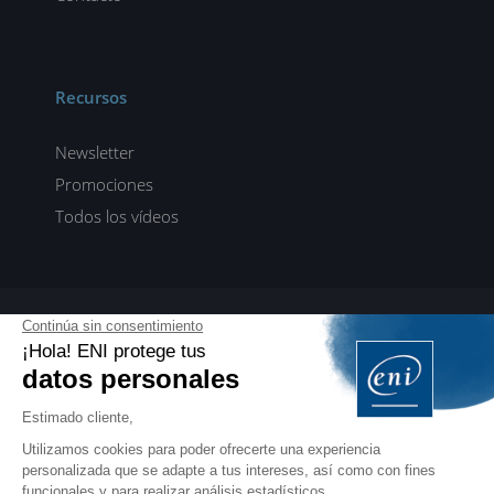
Recursos
Newsletter
Promociones
Todos los vídeos
ENI elearning
E-formaciones en 5 idiomas
ES
FR
DE
EN
NL
PROFESIONALES
Manuales para profesionales de la formación