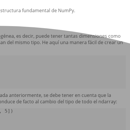
 estructura fundamental de NumPy.
ogénea, es decir, puede tener tantas dimensiones como
sean del mismo tipo. He aquí una manera fácil de crear un
:
da anteriormente, se debe tener en cuenta que la
nduce de facto al cambio del tipo de todo el ndarray:
, 
5