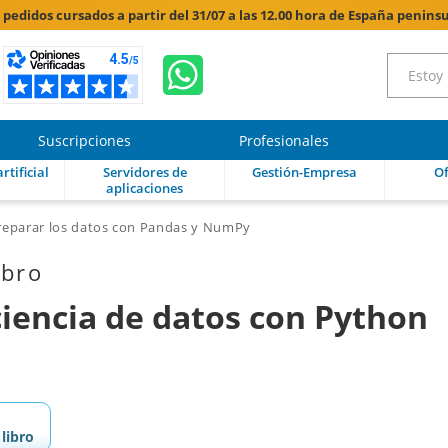
s pedidos cursados a partir del 31/07 a las 12.00 hora de España peninsu
Suscripciones
Profesionales
rtificial
Servidores de
Gestión-Empresa
Of
aplicaciones
reparar los datos con Pandas y NumPy
ibro
iencia de datos con Python
libro