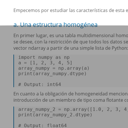
Empecemos por estudiar las características de esta
a. Una estructura homogénea
En primer lugar, es una tabla multidimensional hom
se desee, con la restricción de que todos los datos 
vector ndarray a partir de una simple lista de Python
import numpy 
as
 np  

a = [
1
, 
2
, 
3
, 
4
, 
5
]  

array_numpy = np.
array
print
(array_numpy.dtype)  

# Output: int64 
En cuanto a la obligación de homogeneidad menciona
introducción de un miembro de tipo coma flotante co
array_numpy_2 = np.
array
([
1.0
, 
2
, 
3
, 
4
print
(array_numpy_2.dtype)  

# Output: float64 