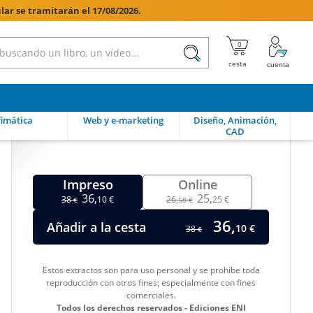
lar se tramitarán el 17/08/2026.

imática
Web y e-marketing
Diseño, Animación,
CAD
Impreso
Online
36,
25,
38
10 €
26,
25 €
€
58 €
36,
Añadir a la cesta
10 €
38
€
Estos extractos son para uso personal y se prohíbe toda
reproducción con otros fines; especialmente con fines
comerciales.
Todos los derechos reservados - Ediciones ENI