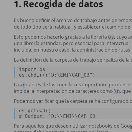
Recogida de datos
Es bueno definir el archivo de trabajo antes de empe
de todo tipo será habitual, y establecer el camino d
Esto podemos hacerlo gracias a la librería
, cuyo 
os
una librería estándar, pero esencial para interactuar
incluida, en nuestro caso, la administración de rutas
La definición de la carpeta de trabajo se realiza de l
import
 os  

os.chdir(
r"D:\ENI\CAP_03"
) 
La «
» antes de las comillas es importante porque le
r
impide la interpretación de caracteres como
, que
\n
Podemos verificar que la carpeta se ha configurado 
os
.getcwd()  

# Output: 
'D:\\ENI\\CAP_03'
Para aquellos que deseen utilizar notebooks de Goog