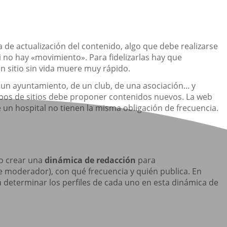
ia de actualización del contenido, algo que debe realizarse
i no hay «movimiento». Para fidelizarlas hay que
 sitio sin vida muere muy rápido.
 un ayuntamiento, de un club, de una asociación... y
ipos de sitios debe proponer contenidos nuevos. La web
un hospital no tienen la misma obligación de frecuencia.
o crear una
dinámica de redacción
para
e moderador), con qué frecuencia y quién publica. En
 determinar los perfiles de cada uno en esta dinámica de