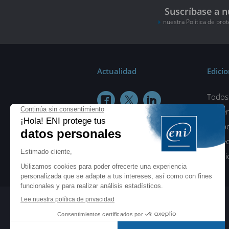
Suscríbase a n
nuestra Política de pro
Actualidad
Edici
Todos 



¿Quié
Colab
Protec
Condic
ENI elearning
E-formaciones en 5 idiomas