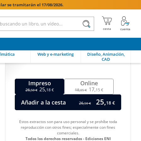
lar se tramitarán el 17/08/2026.

imática
Web y e-marketing
Diseño, Animación,
CAD
Impreso
Online
25,
17,
26,
18 €
18,
15 €
50 €
05 €
25,
Añadir a la cesta
18 €
26,
50 €
Estos extractos son para uso personal y se prohíbe toda
reproducción con otros fines; especialmente con fines
comerciales.
Todos los derechos reservados - Ediciones ENI