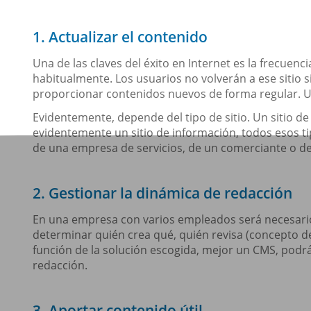
1. Actualizar el contenido
Una de las claves del éxito en Internet es la frecuenc
habitualmente. Los usuarios no volverán a ese sitio s
proporcionar contenidos nuevos de forma regular. Un
Evidentemente, depende del tipo de sitio. Un sitio de
evidentemente un sitio de información, todos esos t
de una empresa de servicios, de un comerciante o de 
2. Gestionar la dinámica de redacción
En una empresa con varios empleados será necesari
determinar quién crea qué, quién revisa (concepto d
función de la solución escogida, mejor un CMS, podrá
redacción.
3. Aportar contenido útil