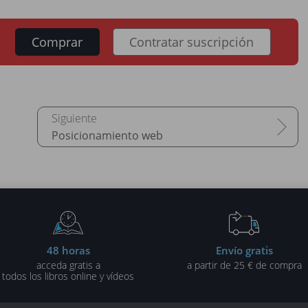
Comprar
Contratar suscripción
Posicionamiento web
48 horas
Envío gratis
acceda gratis a
a partir de 25 € de compra
todos los libros online y vídeos