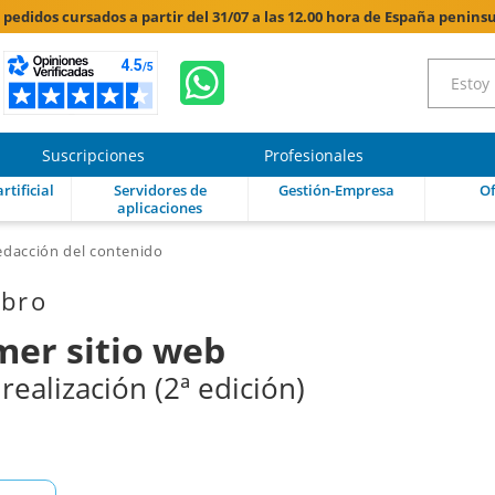
s pedidos cursados a partir del 31/07 a las 12.00 hora de España peninsu
Suscripciones
Profesionales
rtificial
Servidores de
Gestión-Empresa
Of
aplicaciones
redacción del contenido
ibro
mer sitio web
realización (2ª edición)